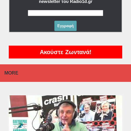
newsletter του Radio1d.gr
Ακούστε Ζωντανά!
MORE