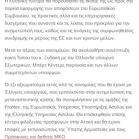
Η ελληνική πλευρά θα παρουσιάσει τις θέσεις της ως προς την
πορεία εφαρμογής των αποφάσεων του Ευρωπαϊκού
Συμβουλίου, τις πρακτικές αλλά και τις επιχειρησιακές
δυσχέρειες που συναντά και τις λύσεις που προκρίνει για την
αντιμετώπισή τους, καθώς και τις ανάγκες της συμφωνηθείσας
συνδρομής εκ μέρους της ΕΕ και των κρατών μελών.
Μετά το πέρας των συνομιλιών, θα ακολουθήσει συνέντευξη
κοινή Τύπου του κ. Ξυδάκη με τον Ολλανδό υπουργό
Εξωτερικών, Μπέρτ Κέντερς παρουσία και των άλλων
συμμετεχόντων υπουργών.
Οι έξι αξιωματούχοι εκτός από τις συνομιλίες που θα έχουν με
Έλληνες υπουργούς, που εμπλέκονται στην αντιμετώπιση της
μεταναστευτικής κρίσης, θα συνομιλήσουν με τις ομάδες της
Frontex, της Ευρωπαϊκής Υπηρεσίας Υποστήριξης Ασύλου και
της Ελληνικής Υπηρεσίας Ασύλου. Θα επισκεφθούν επίσης
κέντρο φιλοξενίας προσφύγων στην Αττική και θα έχουν
επαφές με εκπροσώπους της Ύπατης Αρμοστείας για τους
Πρόσφυγες και διεθνείς ΜΚΟ.