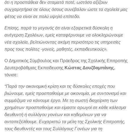
ότι η προσπάθεια δεν σταματά ποτέ, ωστόσο αξίζουν
συγχαρητήρια σε όλους όσους συνέβαλαν ώστε τα σχολεία μας
φέτος να είναι σε πολύ υψηλό επίπεδο.
Επίσης, παρά το γεγονός ότι είναι εξαιρετικά δύσκολη η
ανέγερση Σχολέιων, εμείς καταφέρνουμε να ολοκληρώνουμε
νέα σχολεία, βελτιώνοντας ακόμη περισότερο τις υπηρεσίες
προς τους πολίτες -γονείς, μαθητές, εκπαιδευτικούς».
Ο Δημοτικός Σύμβουλος και Πρόεδρος της Σχολικής Επιτροπής
Δευτεροβάθμιας Εκπαίδευσης
Κώστας Δουζδαμπάνης
,
τόνισε:
“Παρά την οικονομική κρίση και τις δύσκολες εποχές που
βιώνουμε, εμείς προσπαθούμε με οικονομία, με συντονισμό και
συμμάζεμα να κάνουμε έργο. Με τη σωστή διαχείριση των
χρημάτων προσπαθούμε και είμαστε αρωγοί σε κάθε κάλεσμα
διευθυντή ή συλλόγου γονέων και κηδεμόνων για να
ανταπεξέλθουμε. Ευχαριστώ τα μέλη της Σχολικής Επιτροπής,
τους διευθυντές και τους Συλλόγους Γονέων για τη