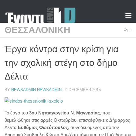
Skip to content
ΘΕΣΣΑΛΟΝΙΚΗ
0
Έργα κόντρα στην κρίση για
την σχολική στέγη στο δήμο
Δέλτα
BY
NEWSADMIN NEWSADMIN
·
9 DECEMBER 2015
Το έργο του
3ου Νηπιαγωγείου Ν. Μαγνησίας
, που
θεμελιώθηκε στις αρχές Οκτωβρίου, επισκέφθηκε ο Δήμαρχος
Δέλτα
Ευθύμιος Φωτόπουλος
, συνοδευόμενος από τον
Δημοτικό Σύμβουλο Κώστα Δουζδαμπάνη και την Πρόεδρο του