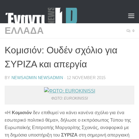
Skip to content
ΕΛΛΑΔΑ
0
Κομισιόν: Ουδέν σχόλιο για
ΣΥΡΙΖΑ και απεργία
BY
NEWSADMIN NEWSADMIN
·
12 NOVEMBER 2015
ΦΩΤΟ: EUROKINISSI
«Η
Κομισιόν
δεν επιθυμεί να κάνει κανένα σχόλιο για ένα
εσωτερικό πολιτικό θέμα», δήλωσε ο εκπρόσωπος Τύπου της
Ευρωπαϊκής Επιτροπής Μαργαρίτης Σχοινάς, αναφορικά με
τη δημόσια υποστήριξη του
ΣΥΡΙΖΑ
στη σημερινή απεργιακή