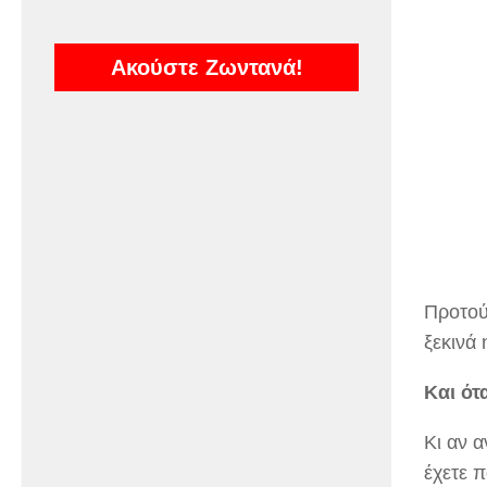
Ακούστε Ζωντανά!
Προτού
ξεκινά
Και ότ
Κι αν α
έχετε 