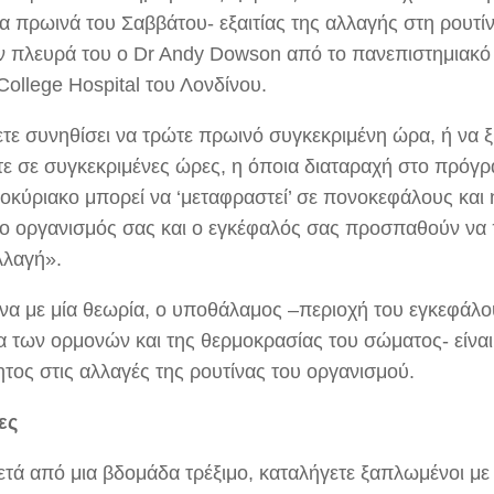
τα πρωινά του Σαββάτου- εξαιτίας της αλλαγής στη ρουτίν
ν πλευρά του ο Dr Andy Dowson από το πανεπιστημιακό
College Hospital του Λονδίνου.
ετε συνηθίσει να τρώτε πρωινό συγκεκριμένη ώρα, ή να ξ
τε σε συγκεκριμένες ώρες, η όποια διαταραχή στο πρόγρ
οκύριακο μπορεί να ‘μεταφραστεί’ σε πονοκεφάλους και η
ο οργανισμός σας και ο εγκέφαλός σας προσπαθούν ν
λλαγή».
α με μία θεωρία, ο υποθάλαμος –περιοχή του εγκεφάλου
α των ορμονών και της θερμοκρασίας του σώματος- είναι
ητος στις αλλαγές της ρουτίνας του οργανισμού.
ες
ετά από μια βδομάδα τρέξιμο, καταλήγετε ξαπλωμένοι με 