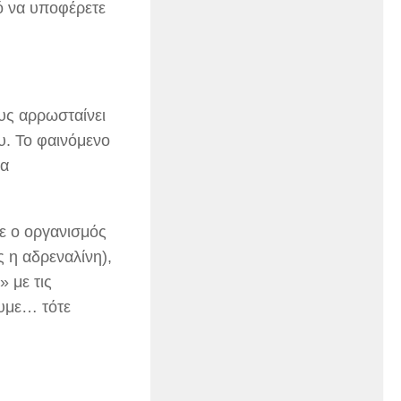
ό να υποφέρετε
.
υς αρρωσταίνει
υ. Το φαινόμενο
τα
ε ο οργανισμός
 η αδρεναλίνη),
» με τις
υμε… τότε