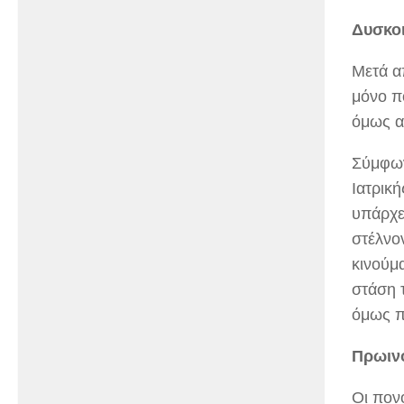
Δυσκοι
Μετά α
μόνο π
όμως α
Σύμφων
Ιατρική
υπάρχε
στέλνο
κινούμα
στάση 
όμως π
Πρωιν
Οι πον