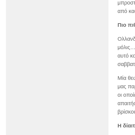
μπροστ
από καο
Πιο πι
Ολλανδ
μόλις…
αυτό κ
σαββατ
Μία θε
μας πα
οι οποί
απαιτή
βρίσκου
Η δίαι