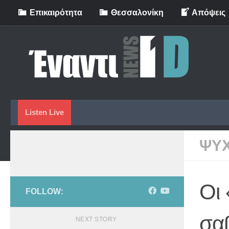
Eπικαιρότητα
Θεσσαλονίκη
Απόψεις
Skip to content
Listen Live
ΨΥ
Οι 
FOLLOW:
σα
NEXT STORY