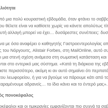
λιότητα
πό μια πολύ κουραστική εβδομάδα, όταν φτάνει το σαββ
ου θέλετε είναι να καθίσετε χωρίς να κάνετε απολύτως τ
υτή αλλαγή μπορεί να έχει… δυσάρεστες συνέπειες: δυσκ
α με όσα αναφέρει ο καθηγητής Γαστροεντερολογίας απ
ς του Νόργουιτς, Alistair Forbes, στη MailOnline, αυτό συ
ι μια στενή σχέση ανάμεσα στη σωματική κατάσταση και
νται στο εντερικό μας σύστημα. «Κατά τη διάρκεια της ε
στε περισσότερο, ακόμη κι αν αυτό σημαίνει ότι περπατά
του λεωφορείου, ή για να βγούμε να πάρουμε κάτι από τ
αραμένουμε αδρανείς… το ίδιο κάνει και το έντερό μας».
ός πονοκέφαλος
οκέφαλοι και οι ημικρανίες εμφανίζονται πιο συχνά τα σ