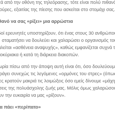
ά από την οθόνη της τηλεόρασης, τότε είναι πολύ πιθαν
ύρες, εξαιτίας της πίεσης που ασκείται στο στομάχι σας
θανό να σας «ρίξει» μια αρρώστια
οί ερευνητές υποστηρίζουν, ότι ένας στους 30 ανθρώπο
 σταματήσει να δουλεύει και χαλαρώσει ο οργανισμός το
αλείται «ασθένεια αναψυχής», καθώς εμφανίζεται συχνά 
οκύριακα ή κατά τη διάρκεια διακοπών.
ωρία πίσω από την άποψη αυτή είναι ότι, όσο δουλεύουμ
ράγει συνεχώς τις λεγόμενες «ορμόνες του στρες» (όπως
ες κρατούν μακριά τις λοιμώξεις όσο εμείς δίνουμε «μάχη
σεις της πολυάσχολης ζωής μας. Μόλις όμως χαλαρώσο
ν την ευκαιρία να μας «ρίξουν».
τα πάει «περίπατο»