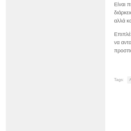
Είναι π
διάρκει
αλλά κ
Επιπλέο
να αντ
προσπά
Tags: