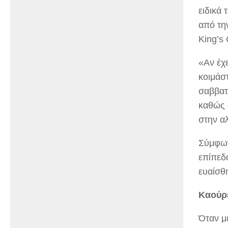
ειδικά 
από τη
King’s 
«Αν έχ
κοιμάσ
σαββατ
καθώς 
στην α
Σύμφων
επίπεδ
ευαίσθ
Καούρ
Όταν μ