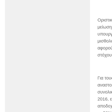
Οριστι
μείωση
υπουργ
μισθολ
αφορού
στόχου
Για το
αναστο
συνολι
2016, 
αποδοχ