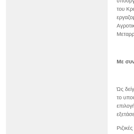
υπουργ
του Κρ
εργαζο
Αγροτι
Μεταρρ
Με συν
Ώς δεί
το υπο
επιλογ
εξετάσ
Ριζικέ