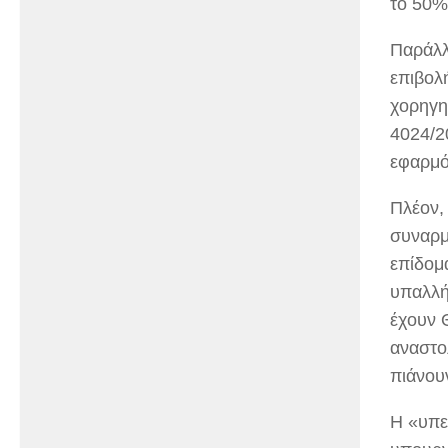
το 50%
Παράλλ
επιβολ
χορηγη
4024/2
εφαρμό
Πλέον,
συναρμ
επίδομ
υπαλλή
έχουν Θ
αναστο
πιάνου
Η «υπε