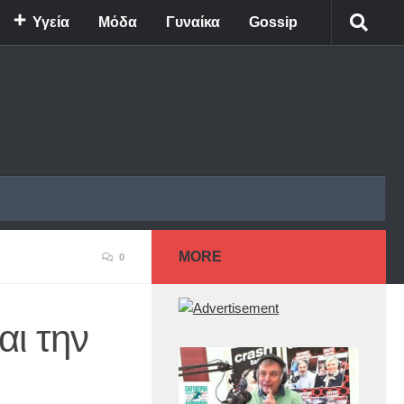
Υγεία
Μόδα
Γυναίκα
Gossip
MORE
0
αι την