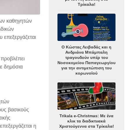
Τρίκαλα!
των καθηγητών
ιδικών
υ επεξεργάζεται
Ο Κώστας Λειβαδάς και η
Ανδριάνα Μπάμπαλη
τραγουδούν υπέρ του
 προβλέπει
Νοσοκομείου Παπαγεωργίου
σε δημόσια
για την αντιμετώπιση του
κορωνοϊού
ητών
ους βασικούς
Trikala e-Christmas: Με ένα
τικής
κλικ τα διαδικτυακά
επεξεργάζεται η
Χριστούγεννα στα Τρίκαλα!