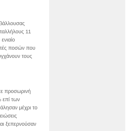
ρβάλλουσας
υπαλλήλους 11
 ενιαίο
οπές ποσών που
υγχάνουν τους
επε προσωρινή
 επί των
άλησαν μέχρι το
ειώσεις
και ξεπερνούσαν