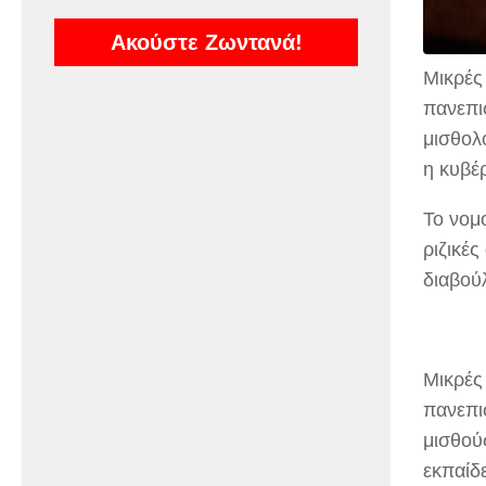
Ακούστε Ζωντανά!
Μικρές
πανεπι
μισθολ
η κυβέ
Το νομ
ριζικέ
διαβού
Μικρές
πανεπι
μισθού
εκπαίδ