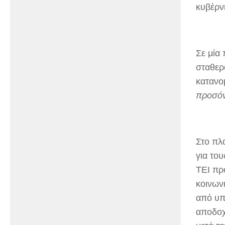
κυβέρν
Σε μία
σταθερ
κατανο
προσόν
Στο πλ
για το
ΤΕΙ πρ
κοινων
από υπ
αποδοχ