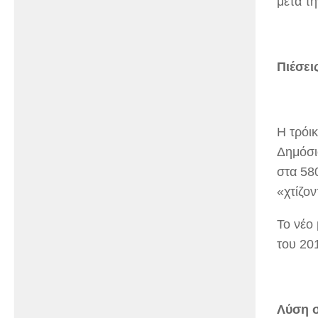
μετά τ
Πιέσει
Η τρόι
Δημόσι
στα 58
«χτίζον
Το νέο 
του 20
Λύση 