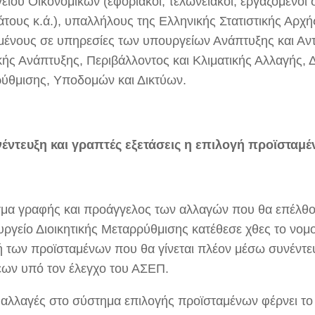
είου Οικονομικών (εφοριακοί, τελωνειακοί, εργαζόμενοι 
άτους κ.ά.), υπαλλήλους της Ελληνικής Στατιστικής Αρχή
μένους σε υπηρεσίες των υπουργείων Ανάπτυξης και Αντ
κής Ανάπτυξης, Περιβάλλοντος και Κλιματικής Αλλαγής, Δ
ύθμισης, Υποδομών και Δικτύων.
έντευξη και γραπτές εξετάσεις η επιλογή προϊσταμ
γμα γραφής και προάγγελος των αλλαγών που θα επέλθο
υργείο Διοικητικής Μεταρρύθμισης κατέθεσε χθες το νομο
ή των προϊσταμένων που θα γίνεται πλέον μέσω συνέντε
εων υπό τον έλεγχο του ΑΣΕΠ.
ς αλλαγές στο σύστημα επιλογής προϊσταμένων φέρνει το