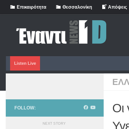
Eπικαιρότητα
Θεσσαλονίκη
Απόψεις
Skip to content
Listen Live
ΕΛ
Οι 
FOLLOW:
Υγε
NEXT STORY