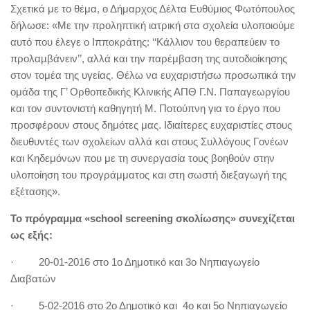
Σχετικά με το θέμα, ο Δήμαρχος Δέλτα Ευθύμιος Φωτόπουλος
δήλωσε: «Με την προληπτική ιατρική στα σχολεία υλοποιούμε
αυτό που έλεγε ο Ιπποκράτης: ‘‘Κάλλιον του θεραπεύειν το
προλαµβάνειν’’, αλλά και την παρέμβαση της αυτοδιοίκησης
στον τομέα της υγείας. Θέλω να ευχαριστήσω προσωπικά την
ομάδα της Γ’ Ορθοπεδικής Κλινικής ΑΠΘ Γ.Ν. Παπαγεωργίου
και τον συντονιστή καθηγητή Μ. Ποτούπνη για το έργο που
προσφέρουν στους δημότες μας. Ιδιαίτερες ευχαριστίες στους
διευθυντές των σχολείων αλλά και στους Συλλόγους Γονέων
και Κηδεμόνων που με τη συνεργασία τους βοηθούν στην
υλοποίηση του προγράμματος και στη σωστή διεξαγωγή της
εξέτασης».
Το πρόγραμμα «school screening σκολίωσης» συνεχίζεται
ως εξής:
· 20-01-2016 στο 1ο Δημοτικό και 3ο Νηπιαγωγείο
Διαβατών
· 5-02-2016 στο 2ο Δημοτικό και 4ο και 5ο Νηπιαγωγείο