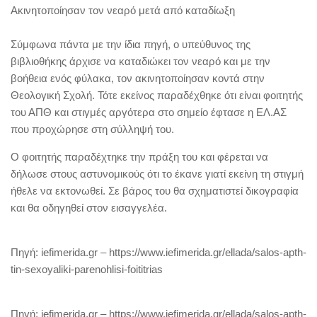
Ακινητοποίησαν τον νεαρό μετά από καταδίωξη
Σύμφωνα πάντα με την ίδια πηγή, ο υπεύθυνος της
βιβλιοθήκης άρχισε να καταδιώκει τον νεαρό και με την
βοήθεια ενός φύλακα, τον ακινητοποίησαν κοντά στην
Θεολογική Σχολή. Τότε εκείνος παραδέχθηκε ότι είναι φοιτητής
του ΑΠΘ και στιγμές αργότερα στο σημείο έφτασε η ΕΛ.ΑΣ
που προχώρησε στη σύλληψή του.
Ο φοιτητής παραδέχτηκε την πράξη του και φέρεται να
δήλωσε στους αστυνομικούς ότι το έκανε γιατί εκείνη τη στιγμή
ήθελε να εκτονωθεί. Σε βάρος του θα σχηματιστεί δικογραφία
και θα οδηγηθεί στον εισαγγελέα.
Πηγή: iefimerida.gr – https://www.iefimerida.gr/ellada/salos-apth-
tin-sexoyaliki-parenohlisi-foititrias
Πηγή: iefimerida.gr – https://www.iefimerida.gr/ellada/salos-apth-