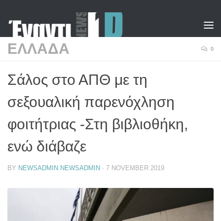
Skip to content
ΕΛΛΑΔΑ
0
Σάλος στο ΑΠΘ με τη
σεξουαλική παρενόχληση
φοιτήτριας -Στη βιβλιοθήκη,
ενώ διάβαζε
BY
NEWSADMIN NEWSADMIN
·
7 NOVEMBER 2019