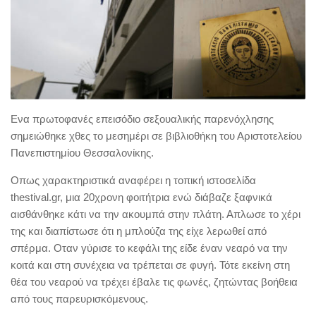
Eνα πρωτοφανές επεισόδιο σεξουαλικής παρενόχλησης
σημειώθηκε χθες το μεσημέρι σε βιβλιοθήκη του Αριστοτελείου
Πανεπιστημίου Θεσσαλονίκης.
Οπως χαρακτηριστικά αναφέρει η τοπική ιστοσελίδα
thestival.gr, μια 20χρονη φοιτήτρια ενώ διάβαζε ξαφνικά
αισθάνθηκε κάτι να την ακουμπά στην πλάτη. Απλωσε το χέρι
της και διαπίστωσε ότι η μπλούζα της είχε λερωθεί από
σπέρμα. Οταν γύρισε το κεφάλι της είδε έναν νεαρό να την
κοιτά και στη συνέχεια να τρέπεται σε φυγή. Τότε εκείνη στη
θέα του νεαρού να τρέχει έβαλε τις φωνές, ζητώντας βοήθεια
από τους παρευρισκόμενους.