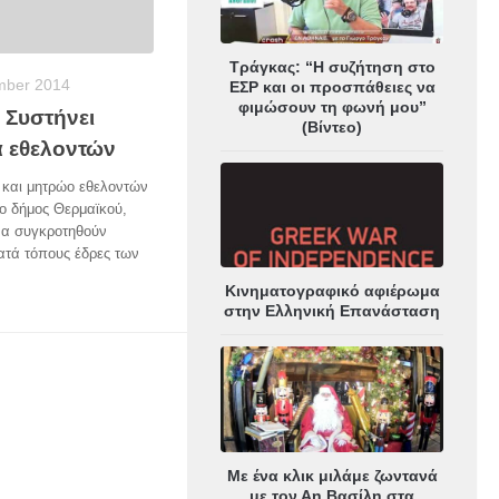
Τράγκας: “Η συζήτηση στο
mber 2014
ΕΣΡ και οι προσπάθειες να
φιμώσουν τη φωνή μου”
 Συστήνει
(Βίντεο)
α εθελοντών
ύ και μητρώο εθελοντών
ο δήμος Θερμαϊκού,
να συγκροτηθούν
ατά τόπους έδρες των
Κινηματογραφικό αφιέρωμα
στην Ελληνική Επανάσταση
Με ένα κλικ μιλάμε ζωντανά
με τον Αη Βασίλη στα