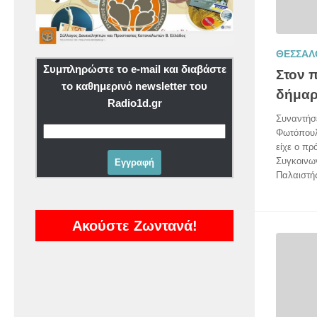
ΘΕΣΣΑΛ
Συμπληρώστε το e-mail και διαβάστε
Στον 
το καθημερινό newsletter του
δήμαρ
Radio1d.gr
Συναντήσε
Φωτόπουλ
είχε ο πρ
Συγκοινω
Παλαιστή
Ακούστε Ζωντανά!