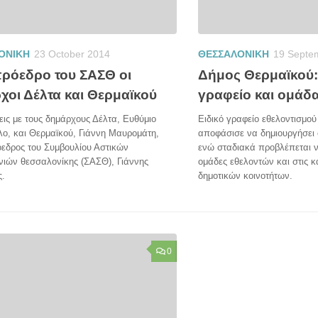
ΟΝΙΚΗ
23 October 2014
ΘΕΣΣΑΛΟΝΙΚΗ
19 Septe
πρόεδρο του ΣΑΣΘ οι
Δήμος Θερμαϊκού:
χοι Δέλτα και Θερμαϊκού
γραφείο και ομάδ
ις με τους δημάρχους Δέλτα, Ευθύμιο
Ειδικό γραφείο εθελοντισμο
ο, και Θερμαϊκού, Γιάννη Μαυρομάτη,
αποφάσισε να δημιουργήσει 
όεδρος του Συμβουλίου Αστικών
ενώ σταδιακά προβλέπεται 
νιών θεσσαλονίκης (ΣΑΣΘ), Γιάννης
ομάδες εθελοντών και στις κ
ς.
δημοτικών κοινοτήτων.
0