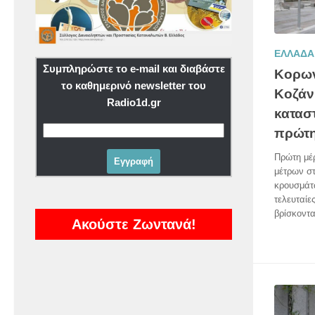
ΕΛΛΑΔΑ
Συμπληρώστε το e-mail και διαβάστε
Κορων
το καθημερινό newsletter του
Κοζάνη
Radio1d.gr
κατασ
πρώτη
Πρώτη μέ
μέτρων σ
κρουσμάτ
τελευταίε
βρίσκοντα
Ακούστε Ζωντανά!