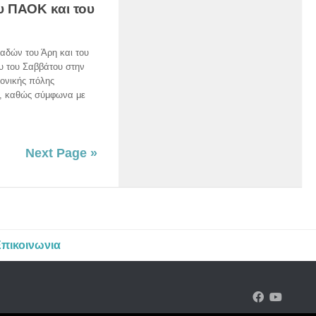
υ ΠΑΟΚ και του
αδών του Άρη και του
 του Σαββάτου στην
δονικής πόλης
ς, καθώς σύμφωνα με
Next Page »
πικοινωνια