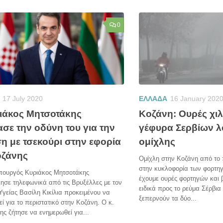
0
17 July 2020
ΕΛΛΑΔΑ
16 January 202
ιάκος Μητσοτάκης
Κοζάνη: Ουρές χι
σε την οδύνη του για την
γέφυρα Σερβίων 
ση με τσεκούρι στην εφορία
ομίχλης
οζάνης
Ομίχλη στην Κοζάνη από το
στην κυκλοφορία των φορτη
ουργός Κυριάκος Μητσοτάκης
έχουμε ουρές φορτηγών και
ησε τηλεφωνικά από τις Βρυξέλλες με τον
ειδικά προς το ρεύμα Σέρβια
γείας Βασίλη Κικίλια προκειμένου να
ξεπερνούν τα δύο...
ί για το περιστατικό στην Κοζάνη. Ο κ.
ς ζήτησε να ενημερωθεί για...