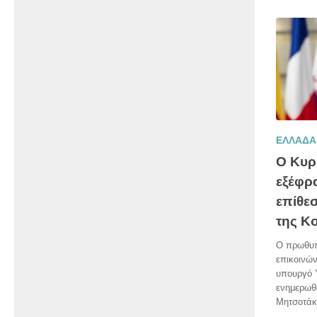
ΕΛΛΑΔΑ
Ο Κυρ
εξέφρα
επίθε
της Κ
Ο πρωθυπ
επικοινών
υπουργό Υ
ενημερωθε
Μητσοτάκη