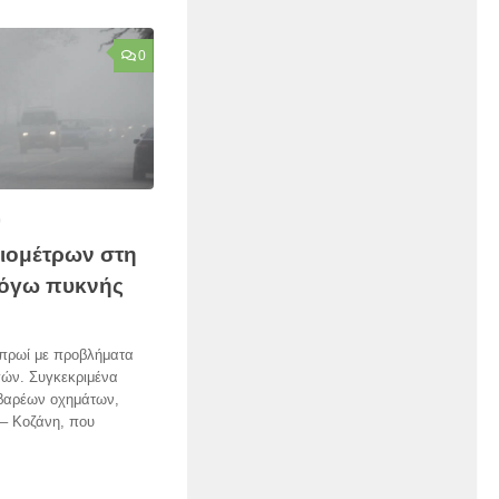
0
0
λιομέτρων στη
λόγω πυκνής
 πρωί με προβλήματα
γών. Συγκεκριμένα
 βαρέων οχημάτων,
 – Κοζάνη, που