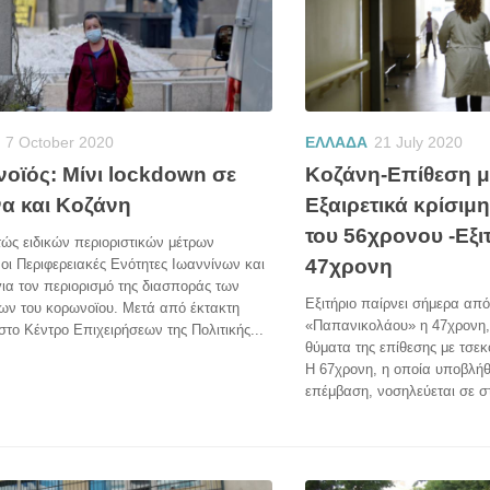
7 October 2020
ΕΛΛΑΔΑ
21 July 2020
οϊός: Μίνι lockdown σε
Κοζάνη-Επίθεση με
να και Κοζάνη
Εξαιρετικά κρίσιμ
του 56χρονου -Εξιτ
ώς ειδικών περιοριστικών μέτρων
47χρονη
οι Περιφερειακές Ενότητες Ιωαννίνων και
ια τον περιορισμό της διασποράς των
Εξιτήριο παίρνει σήμερα από
ων του κορωνοϊου. Μετά από έκτακτη
«Παπανικολάου» η 47χρονη, 
το Κέντρο Επιχειρήσεων της Πολιτικής...
θύματα της επίθεσης με τσε
Η 67χρονη, η οποία υποβλήθ
επέμβαση, νοσηλεύεται σε σ