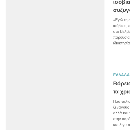
ισόβι
συζυγ
«Eγώ τη 
ισόβια»,
στο Βελβε
παρουσία 
ιδιοκτησία
ΕΛΛΑΔΑ
Βόρει
τα χρι
Πασπαλισ
ξεναγούς 
αλλά και 
στην καρέ
και λίγο π