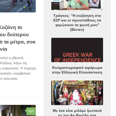
Τράγκας: “Η συζήτηση στο
0
ΕΣΡ και οι προσπάθειες να
φιμώσουν τη φωνή μου”
Κοζάνη το
(Βίντεο)
ου δεύτερου
ά τα μέτρα, σοκ
νία
ελεί η χθεσινή
 Κοζάνη, λόγω της
Κινηματογραφικό αφιέρωμα
υ κορωνοϊού. Η περιοχή
στην Ελληνική Επανάσταση
ουσιάζει υπερβολικά
ο τελευταίο
Με ένα κλικ μιλάμε ζωντανά
0
με τον Αη Βασίλη στα