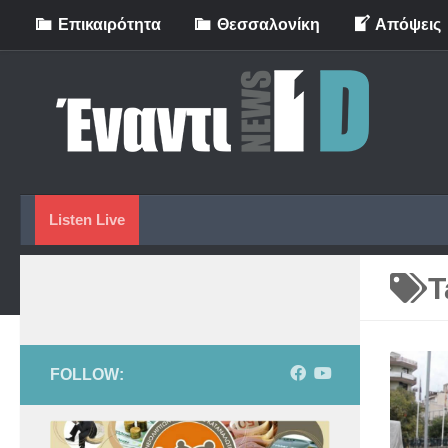
Eπικαιρότητα
Θεσσαλονίκη
Απόψεις
Skip to content
Listen Live
T
FOLLOW: