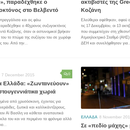
α», παραδέχθηκε ο
ακτιβιστές της Gr
οκτόνος στο Βελβεντό
Κοζάνη
στραγγάλισα και ας φάω
Ελεύθεροι αφέθηκαν, αφού ο
 παραδέχθηκε ο 40χρονος συζυγοκτόνος
τις 17 Δεκεμβρίου, οι 13 ακτ
ντό Κοζάνης, όταν οι αστυνομικοί βρήκαν
που συμμετείχαν στη χθεσιν
του το πτώμα της συζύγου του σε χωράφι
Ατμοηλεκτρικό Σταθμό (ΑΗΣ) 
ς του. Από την...
ΔΕΗ και συνελήφθησαν για..
0
7 December 2015
α Ελλάδα: «Ζωντανεύουν»
στουγεννιάτικα χωριά
μένα από χρυσόσκονη, έχοντας για
νεράιδες, ξωτικά και καλλικάντζαρους,
τον Αϊ Βασίλη να κάθεται αναπαυτικά
ΕΛΛΑΔΑ
8 November 20
κλα του και να περιμένει τα φρόνιμα αλλά
Σε «πεδίο μάχης» 
ιο...