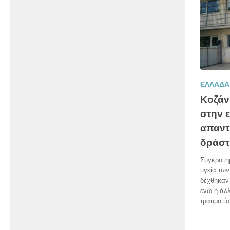
ΕΛΛΑΔΑ
Κοζάν
στην 
απαντ
δράστ
Συγκρατημ
υγεία των
δέχθηκαν 
ενώ η άλ
τραυματίστ