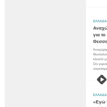
ΕΛΛΑΔΑ
Αναχώ
για τ
Θεσσα
Αναχώρησ
Θεσσαλον
κλειστό γ
Στο γυμνα
παγκόσμιο
ΕΛΛΑΔΑ
«Eγώ 