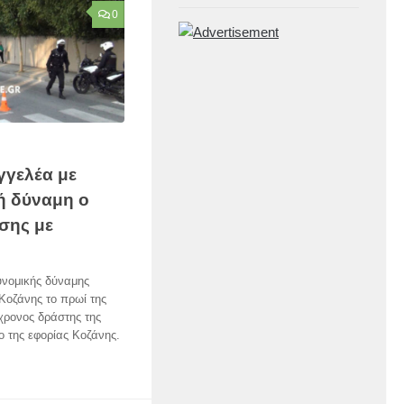
0
γγελέα με
ή δύναμη ο
σης με
υνομικής δύναμης
Κοζάνης το πρωί της
χρονος δράστης της
ιο της εφορίας Κοζάνης.