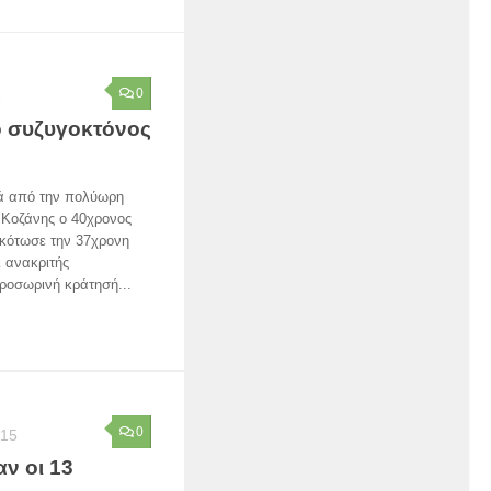
0
6
ο συζυγοκτόνος
τά από την πολύωρη
 Κοζάνης ο 40χρονος
σκότωσε την 37χρονη
ι ανακριτής
οσωρινή κράτησή...
0
015
ν οι 13