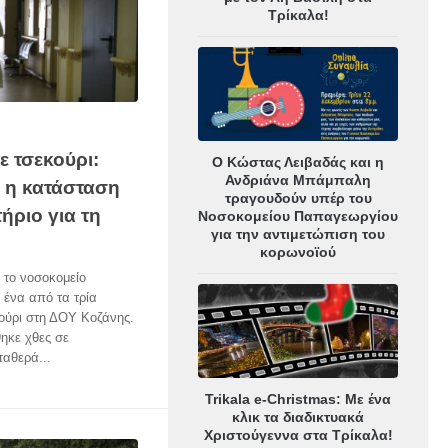
Τρίκαλα!
 τσεκούρι:
Ο Κώστας Λειβαδάς και η
Ανδριάνα Μπάμπαλη
η η κατάσταση
τραγουδούν υπέρ του
ήριο για τη
Νοσοκομείου Παπαγεωργίου
για την αντιμετώπιση του
κορωνοϊού
 το νοσοκομείο
ένα από τα τρία
κούρι στη ΔΟΥ Κοζάνης.
ηκε χθες σε
ταθερά...
Trikala e-Christmas: Με ένα
κλικ τα διαδικτυακά
Χριστούγεννα στα Τρίκαλα!