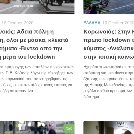
16 October 2020
ΕΛΛΑΔΑ
16 October 202
οϊός: Αδεια πόλη η
Κορωνοϊός: Στην 
, όλοι με μάσκα, κλειστά
πρώτο lockdown τ
τήματα -Βίντεο από την
κύματος -Αναλυτικ
 μέρα του lockdown
στην τοπική κοινω
ρα εφαρμογής των επιπλέον περιοριστικών
Ηχηρότατο «καμπανάκι» αποτ
την Π.Ε. Κοζάνης λόγω της «έκρηξης» των
απόφαση για lockdown στην
ων κορωνοϊού που παρατηρήθηκαν τις
έξαρσης των κρουσμάτων το
ς μέρες, με εκατοντάδες στενές επαφές να
της Δυτικής Μακεδονίας παρ
ι ήδη σε καραντίνα...
μεγάλο αριθμό κρουσμάτων τ
διάστημα,...
0