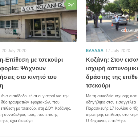
0
20 July 2020
ΕΛΛΑΔΑ
17 July 2020
η-Επίθεση με τσεκούρι
Κοζάνη: Στον εισα
εφορία: Ψάχνουν
ισχυρή αστυνομικ
ήσεις στο κινητό του
δράστης της επίθε
η
τσεκούρι
ένα αισιόδοξοι είναι οι γιατροί για την
Με τη συνοδεία ισχυρής αστ
 δύο τραυματιών εφοριακών, που
οδηγήθηκε στον εισαγγελέα 
επίθεση με τσεκούρι στη ΔΟΥ Κοζάνης,
Παρασκευής 17 Ιουλίου ο 45
λη συνάδελφός τους, που επίσης
αιματηρής επίθεσης στο κτίρ
ηκε, έχει διαφύγει...
Ο 45χρονος επιτέθηκε...