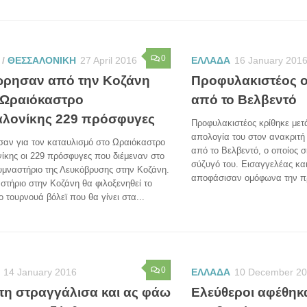
0
/
ΘΕΣΣΑΛΟΝΙΚΗ
27 April 2016
ΕΛΛΑΔΑ
16 January 201
ρησαν από την Κοζάνη
Προφυλακιστέος 
ο Ωραιόκαστρο
από το Βελβεντό
λονίκης 229 πρόσφυγες
Προφυλακιστέος κρίθηκε με
απολογία του στον ανακριτή
αν για τον καταυλισμό στο Ωραιόκαστρο
από το Βελβεντό, ο οποίος 
ίκης οι 229 πρόσφυγες που διέμεναν στο
σύζυγό του. Εισαγγελέας κα
υμναστήριο της Λευκόβρυσης στην Κοζάνη.
αποφάσισαν ομόφωνα την πρ
στήριο στην Κοζάνη θα φιλοξενηθεί το
 τουρνουά βόλεϊ που θα γίνει στα...
0
14 January 2016
ΕΛΛΑΔΑ
10 December 2
τη στραγγάλισα και ας φάω
Ελεύθεροι αφέθηκα