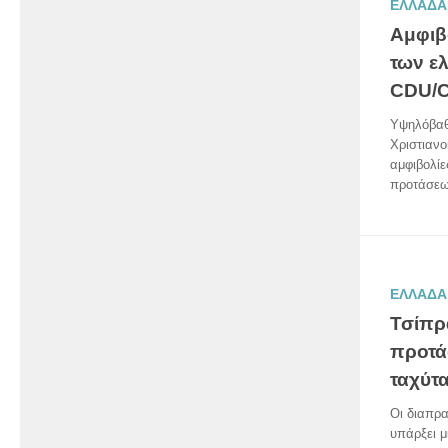
ΕΛΛΑΔΑ
Αμφιβο
των ε
CDU/
Υψηλόβαθ
Χριστιαν
αμφιβολίε
προτάσεω
ΕΛΛΑΔΑ
Τσίπρ
προτάσ
ταχύτ
Οι διαπρα
υπάρξει μ