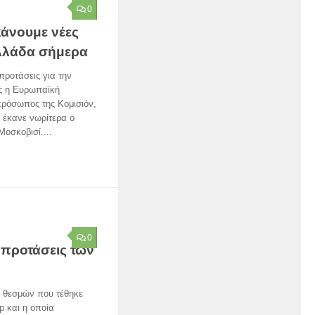
0
κάνουμε νέες
λλάδα σήμερα
προτάσεις για την
ης η Ευρωπαϊκή
ρόσωπος της Κομισιόν,
 έκανε νωρίτερα ο
οσκοβισί....
0
ς προτάσεις των
ν θεσμών που τέθηκε
p και η οποία