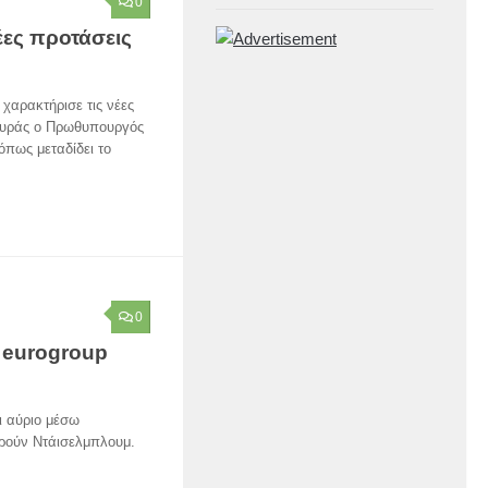
0
έες προτάσεις
 χαρακτήρισε τις νέες
λευράς ο Πρωθυπουργός
όπως μεταδίδει το
0
 eurogroup
ι αύριο μέσω
ερούν Ντάισελμπλουμ.