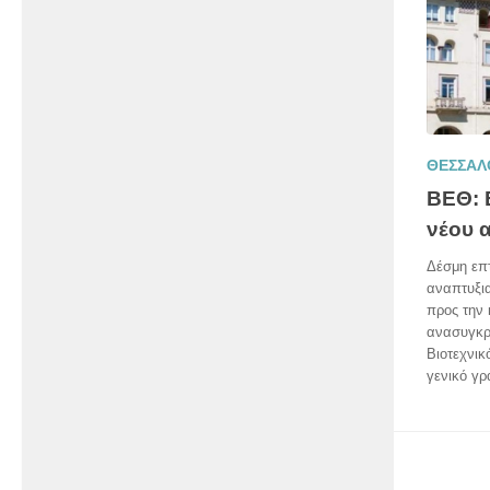
ΘΕΣΣΑΛ
ΒΕΘ: 
νέου 
Δέσμη επ
αναπτυξια
προς την 
ανασυγκρ
Βιοτεχνικ
γενικό γρ