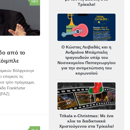
0
Τρίκαλα!
Ο Κώστας Λειβαδάς και η
δο από το
Ανδριάνα Μπάμπαλη
τραγουδούν υπέρ του
Σόιμπλε
Νοσοκομείου Παπαγεωργίου
για την αντιμετώπιση του
νομικών Βόλφγκανγκ
κορωνοϊού
ι επαρκείς τις
ένα τρίτο πρόγραμμα,
ίδα Frankfurter
 (FAZ).
Trikala e-Christmas: Με ένα
κλικ τα διαδικτυακά
Χριστούγεννα στα Τρίκαλα!