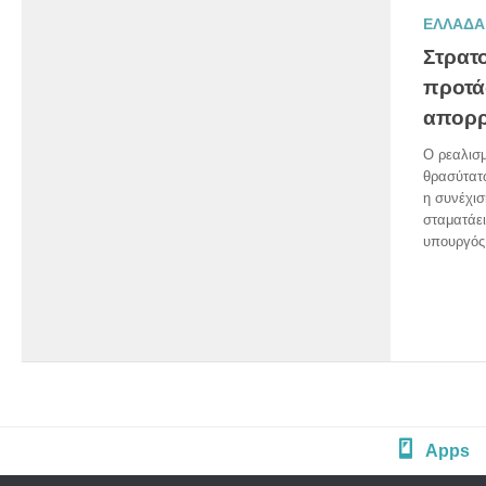
ΕΛΛΑΔΑ
Στρατ
προτάσ
απορρ
Ο ρεαλισμ
θρασύτατ
η συνέχισ
σταματάει
υπουργός
Apps