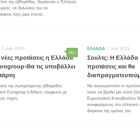
τέλος της εβδομάδας, διεμήνυσε ο Έλληνας
ργός, σε δηλώσεις του σε
άφους λίγη ώρα έπειτα...
7 July 2015
ΕΛΛΑΔΑ
7 July 2015
0
 νέες προτάσεις η Eλλάδα
Σουλτς: Η Ελλάδα 
urogroup-Θα τις υποβάλλει
προτάσεις και θα
τάρτη
διαπραγματευτού
σεις της προηγούμενης εβδομάδας
Να συγκεραστούν οι προτάσ
 στο Eurogroup η Αθήνα, σύμφωνα με
ώστε να βρεθεί μία λύση ζήτ
κές πηγές.
Ευρωπαϊκού Κοινοβουλίου Μ
αναφερόμενος στο ελληνικό 
διάρκεια της ομιλίας του.