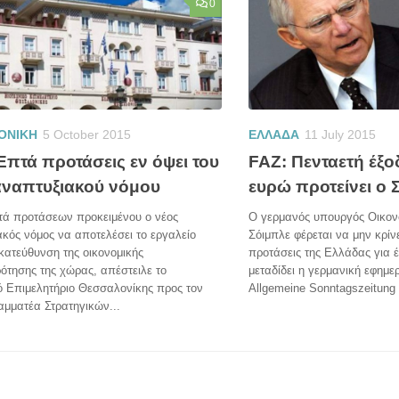
0
ΟΝΙΚΗ
5 October 2015
ΕΛΛΑΔΑ
11 July 2015
Επτά προτάσεις εν όψει του
FAZ: Πενταετή έξο
αναπτυξιακού νόμου
ευρώ προτείνει ο 
τά προτάσεων προκειμένου ο νέος
Ο γερμανός υπουργός Οικο
κός νόμος να αποτελέσει το εργαλείο
Σόιμπλε φέρεται να μην κρίνε
κατεύθυνση της οικονομικής
προτάσεις της Ελλάδας για 
ότησης της χώρας, απέστειλε το
μεταδίδει η γερμανική εφημερ
ό Επιμελητήριο Θεσσαλονίκης προς τον
Allgemeine Sonntagszeitung
αμματέα Στρατηγικών...