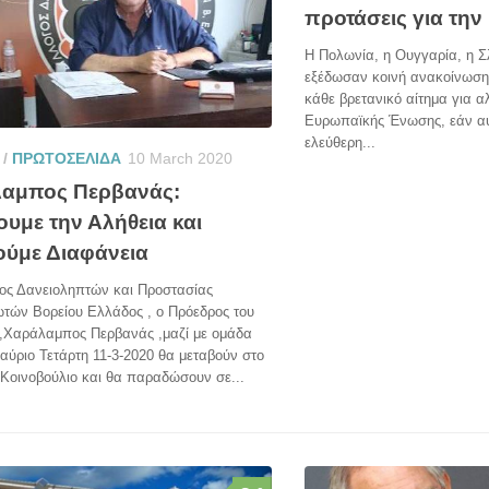
προτάσεις για την 
Η Πολωνία, η Ουγγαρία, η Σ
εξέδωσαν κοινή ανακοίνωση
κάθε βρετανικό αίτημα για α
Ευρωπαϊκής Ένωσης, εάν αυτ
ελεύθερη...
/
ΠΡΩΤΟΣΕΛΙΔΑ
10 March 2020
αμπος Περβανάς:
ουμε την Αλήθεια και
ούμε Διαφάνεια
ος Δανειοληπτών και Προστασίας
τών Βορείου Ελλάδος , ο Πρόεδρος του
,Χαράλαμπος Περβανάς ,μαζί με ομάδα
αύριο Τετάρτη 11-3-2020 θα μεταβούν στο
Κοινοβούλιο και θα παραδώσουν σε...