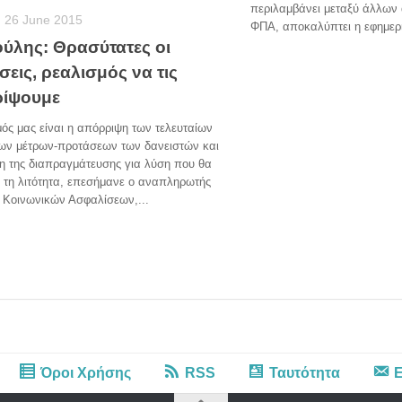
περιλαμβάνει μεταξύ άλλων 
26 June 2015
ΦΠΑ, αποκαλύπτει η εφημερί
ούλης: Θρασύτατες οι
εις, ρεαλισμός να τις
ίψουμε
ός μας είναι η απόρριψη των τελευταίων
ων μέτρων-προτάσεων των δανειστών και
η της διαπραγμάτευσης για λύση που θα
 τη λιτότητα, επεσήμανε ο αναπληρωτής
 Κοινωνικών Ασφαλίσεων,...
Όροι Χρήσης
RSS
Ταυτότητα
Ε