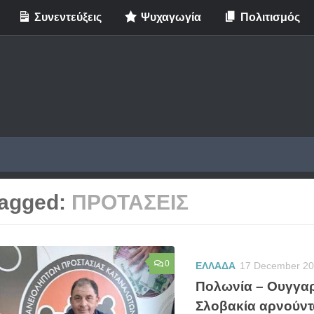
Συνεντεύξεις
Ψυχαγωγία
Πολιτισμός
agged:
ΠΡΟΤΑΣΕΙΣ
0
ΕΛΛΑΔΑ
17 December 2
Πολωνία – Ουγγαρ
Σλοβακία αρνούντα