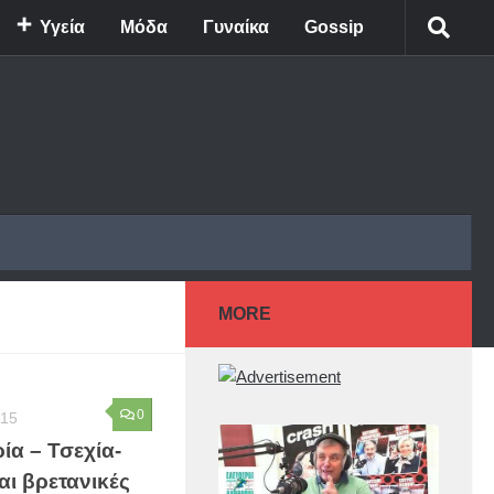
Υγεία
Μόδα
Γυναίκα
Gossip
MORE
0
015
ία – Τσεχία-
ι βρετανικές