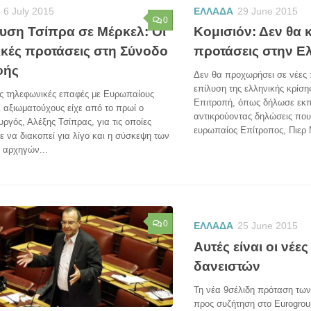
6 July 2015
ΕΛΛΑΔΑ
29 June 2015
0
υση Τσίπρα σε Μέρκελ: Οι
Κομισιόν: Δεν θα 
ικές προτάσεις στη Σύνοδο
προτάσεις στην Ε
φής
Δεν θα προχωρήσει σε νέες 
επίλυση της ελληνικής κρίσ
ές τηλεφωνικές επαφές με Ευρωπαίους
Επιτροπή, όπως δήλωσε εκπ
ι αξιωματούχους είχε από το πρωί ο
αντικρούοντας δηλώσεις που
γός, Αλέξης Τσίπρας, για τις οποίες
ευρωπαίος Επίτροπος, Πιερ Μ
ε να διακοπεί για λίγο και η σύσκεψη των
 αρχηγών...
0
ΕΛΛΑΔΑ
25 June 2015
Αυτές είναι οι νέε
δανειστών
Τη νέα 9σέλιδη πρόταση τω
προς συζήτηση στο Eurogrou