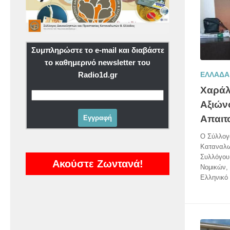
Συμπληρώστε το e-mail και διαβάστε
το καθημερινό newsletter του
Radio1d.gr
ΕΛΛΑΔΑ
Χαράλ
Αξιών
Απαιτ
Ο Σύλλογ
Καταναλω
Συλλόγου
Ακούστε Ζωντανά!
Νομικών, 
Ελληνικό 