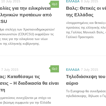
10 July 2015
ΕΛΛΑΔΑ
8 July 2015
0
λίες για την ειλικρίνεια
Βαλς: Θετικές οι ν
λληνικών προτάεων από
της Ελλάδας
CSU
«Ισορροπημένες και θετικές»
προτάσεις της ελληνικής π
μα στελέχη των Χριστιανοδημοκρατών/
της Γαλλίας Μανουέλ Βαλς, 
οκοινωνιστών (CDU/CSU) εκφράζουν τις
Γαλλικό Πρακτορείο.
ς τους για την ειλικρίνεια των νέων
ν της ελληνικής κυβέρνησης.
0
7 July 2015
ΕΛΛΑΔΑ
7 July 2015
ας: Καταθέσαμε τις
Τηλεδιάσκεψη του
εις – Η διαδικασία θα είναι
αύριο
ατη
Tο Eurogroup θα συνεδριάσε
τηλεδιάσκεψης, δήλωσε ο Γ
γματεύσεις συνεχίζονται με στόχο να
ια βιώσιμη συμφωνία για την Ελλάδα