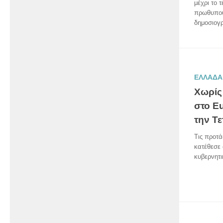
μέχρι το 
πρωθυπου
δημοσιογρ
ΕΛΛΑΔΑ
Χωρίς
στο E
την Τε
Τις προτά
κατέθεσε
κυβερνητι