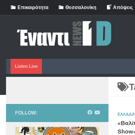
Eπικαιρότητα
Θεσσαλονίκη
Απόψεις
Skip to content
Listen Live
T
FOLLOW:
ΕΛΛΑΔΑ
«Βαλί
Show»