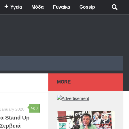
Υγεία
Μόδα
Γυναίκα
Gossip
MORE
0
 January 2020
λα Stand Up
 Σερβετά