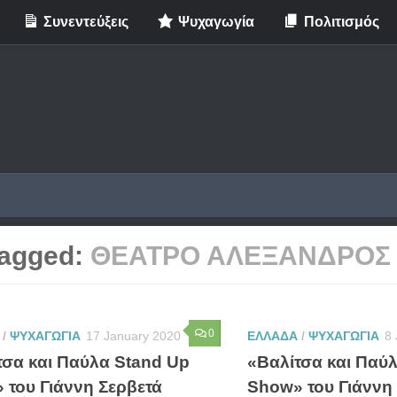
Συνεντεύξεις
Ψυχαγωγία
Πολιτισμός
agged:
ΘΕΑΤΡΟ ΑΛΕΞΑΝΔΡΟΣ
0
/
ΨΥΧΑΓΩΓΙΑ
17 January 2020
ΕΛΛΑΔΑ
/
ΨΥΧΑΓΩΓΙΑ
8
τσα και Παύλα Stand Up
«Βαλίτσα και Παύ
 του Γιάννη Σερβετά
Show» του Γιάννη