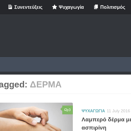
Συνεντεύξεις
Ψυχαγωγία
Πολιτισμός
agged:
ΔΕΡΜΑ
0
ΨΥΧΑΓΩΓΙΑ
11 July 2016
Λαμπερό δέρμα με
ασπιρίνη