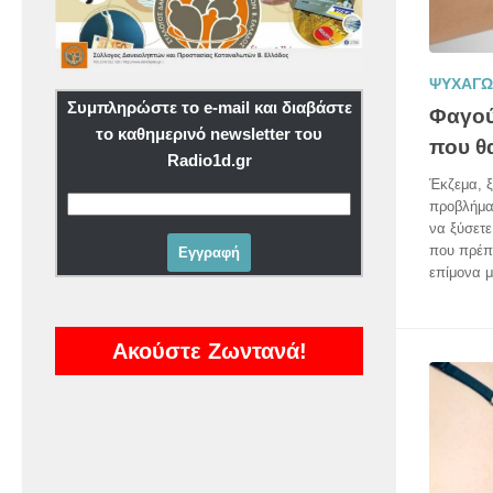
ΨΥΧΑΓΩ
Συμπληρώστε το e-mail και διαβάστε
Φαγού
το καθημερινό newsletter του
που θ
Radio1d.gr
Έκζεμα, ξ
προβλήμα
να ξύσετε
που πρέπε
επίμονα μ
Ακούστε Ζωντανά!