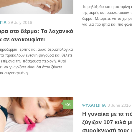
Το μηλόξυδο και η ασπιρίνη
της ακμής και ομαλοποιούν 
δέρμα. Μπορείτε να το χρησι
ΓΙΑ
29 July 2016
για μια πιο ήπια και πιο φωτε
ρα στο δέρμα: Το λαχανικό
α σε ανακουφίσει
ηροδερμία, έρπης και άλλα δερματολογικά
τα προκαλούν έντονη φαγούρα και θέλετε
 επίμονα την πάσχουσα περιοχή. Αυτό
ι να γνωρίζετε είναι ότι όταν ξύνετε
ια συγκεκριμένη...
0
ΨΥΧΑΓΩΓΙΑ
3 June 2016
Η γυναίκα με τα π
ζύγιζαν 107 κιλά μι
συρρίκνωσή τους 