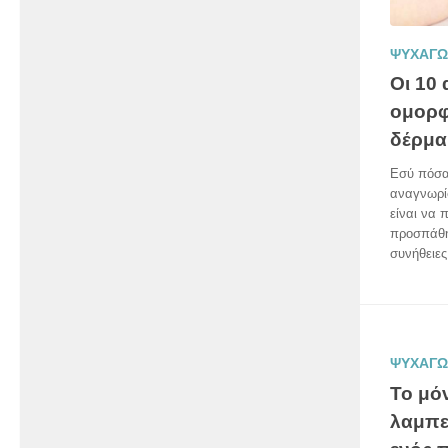
ΨΥΧΑΓΩ
Οι 10 
ομορφ
δέρμα
Εσύ πόσα
αναγνωρίσ
είναι να 
προσπάθησ
συνήθειες
ΨΥΧΑΓΩ
Το μό
λαμπε