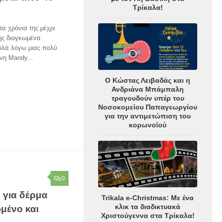
Τρίκαλα!
α χρόνια της μέχρι
της διογκωμένα
κιλά λόγω μιας πολύ
νη Mandy...
Ο Κώστας Λειβαδάς και η
Ανδριάνα Μπάμπαλη
τραγουδούν υπέρ του
Νοσοκομείου Παπαγεωργίου
για την αντιμετώπιση του
κορωνοϊού
0
 για δέρμα
Trikala e-Christmas: Με ένα
κλικ τα διαδικτυακά
μένο και
Χριστούγεννα στα Τρίκαλα!