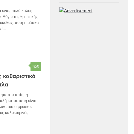
αι ένας πολύ καλός
. Λόγω της θρεπτικής
λοκύθας, αυτή η μάσκα
!...
0
ς καθαριστικό
πλα
ητα στο σπίτι, η
αλή κατάσταση είναι
λον που ο φρέσκος
τός καλοκαιρινός