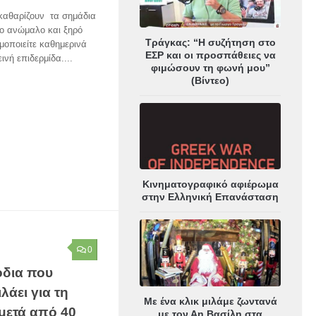
 καθαρίζουν τα σημάδια
το ανώμαλο και ξηρό
Τράγκας: “Η συζήτηση στο
μοποιείτε καθημερινά
ΕΣΡ και οι προσπάθειες να
ινή επιδερμίδα....
φιμώσουν τη φωνή μου”
(Βίντεο)
Κινηματογραφικό αφιέρωμα
στην Ελληνική Επανάσταση
0
όδια που
λάει για τη
Με ένα κλικ μιλάμε ζωντανά
μετά από 40
με τον Αη Βασίλη στα