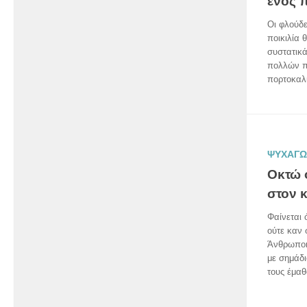
ενός 
Οι φλούδε
ποικιλία 
συστατικά
πολλών π
πορτοκαλι
ΨΥΧΑΓΩ
Οκτώ 
στον 
Φαίνεται 
ούτε καν 
Άνθρωποι 
με σημάδ
τους έμαθ