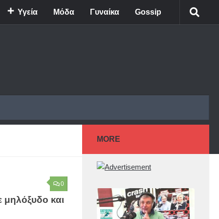
Υγεία
Μόδα
Γυναίκα
Gossip
MORE
0
 μηλόξυδο και