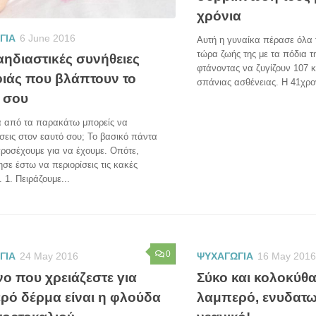
χρόνια
ΓΙΑ
6 June 2016
Αυτή η γυναίκα πέρασε όλα τ
τώρα ζωής της με τα πόδια 
αηδιαστικές συνήθειες
φτάνοντας να ζυγίζουν 107 
ιάς που βλάπτουν το
σπάνιας ασθένειας. Η 41χρο
 σου
 από τα παρακάτω μπορείς να
εις στον εαυτό σου; Το βασικό πάντα
προσέχουμε για να έχουμε. Οπότε,
ε έστω να περιορίσεις τις κακές
. 1. Πειράζουμε...
0
ΓΙΑ
24 May 2016
ΨΥΧΑΓΩΓΙΑ
16 May 2016
νο που χρειάζεστε για
Σύκο και κολοκύθα
ρό δέρμα είναι η φλούδα
λαμπερό, ενυδατω