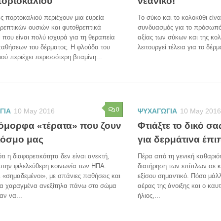
πορτοκαλιού
νεανικό!
ς πορτοκαλιού περιέχουν μια ευρεία
Το σύκο και το κολοκύθι είν
θρεπτικών ουσιών και φυτοθρεπτικά
συνδυασμός για το πρόσωπό
 που είναι πολύ ισχυρά για τη θεραπεία
αξίας των σύκων και της κο
αθήσεων του δέρματος. Η φλούδα του
λειτουργεί τέλεια για το δέρμα
ού περιέχει περισσότερη βιταμίνη...
0
ΓΙΑ
10 May 2016
ΨΥΧΑΓΩΓΙΑ
10 May 2016
όμορφα «τέρατα» που ζουν
Φτιάξτε το δικό σα
κόσμο μας
για δερμάτινα έπι
ότι η διαφορετικότητα δεν είναι ανεκτή,
Πέρα από τη γενική καθαριότ
στην φιλελεύθερη κοινωνία των ΗΠΑ.
διατήρηση των επίπλων σε κ
«σημαδεμένοι», με σπάνιες παθήσεις και
εξίσου σημαντικό. Πόσο μάλ
ια χαραγμένα ανεξίτηλα πάνω στο σώμα
αέρας της άνοιξης και ο καυ
αν να...
ήλιος,...