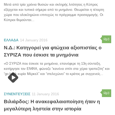
Μετά από τρία χρόνια θυσιών και σκληρής λιτότητας η Κύπρος
εξέρχεται και τυπικά σήμερα από το μνημόνιο. Θεωρείται η τέταρτη
χώρα που ολοκληρώνει επιτυχώς το πρόγραμμα προσαρμογής. Οι
Κύπριοι θυμούνται...
0
ΕΛΛΑΔΑ
14 January 2016
Ν.Δ.: Κατηγορεί για φτώχεια αξιοπιστίας ο
ΣΥΡΙΖΑ που έσκισε τα μνημόνια
«Ο ΣΥΡΙΖΑ που έσκισε τα μνημόνια, επανέφερε τη 13η σύνταξη,
κατήργησε τον ΕΝΦΙΑ, φώναζε “κανένα σπίτι στα χέρια τραπεζίτη” και
“go back κυρία Μέρκελ” και “στελεχώνει” το κράτος με συγγενείς...
0
ΣΥΝΕΝΤΕΥΞΕΙΣ
11 January 2016
Βιλιάρδος: Η ανακεφαλαιοποίηση ήταν η
μεγαλύτερη ληστεία στην ιστορία