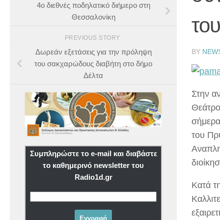
4ο διεθνές ποδηλατικό διήμερο στη
Θεσσαλονίκη
το
PREVIOUS STORY
BY
NEW
Δωρεάν εξετάσεις για την πρόληψη
του σακχαρώδους διαβήτη στο δήμο
Δέλτα
Στην α
Θεάτρο
σήμερα
του Πρ
Αναπλη
Συμπληρώστε το e-mail και διαβάστε
διοίκη
το καθημερινό newsletter του
Radio1d.gr
Κατά τ
Καλλιτ
εξαιρε