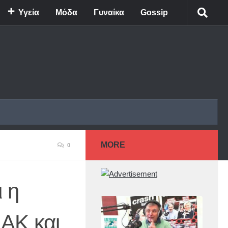
Υγεία
Μόδα
Γυναίκα
Gossip
MORE
0
 η
ΑΚ και