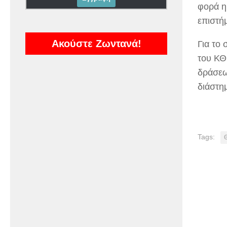
φορά η
επιστήμ
Ακούστε Ζωντανά!
Για το
του ΚΘ
δράσεω
διάστη
Tags: