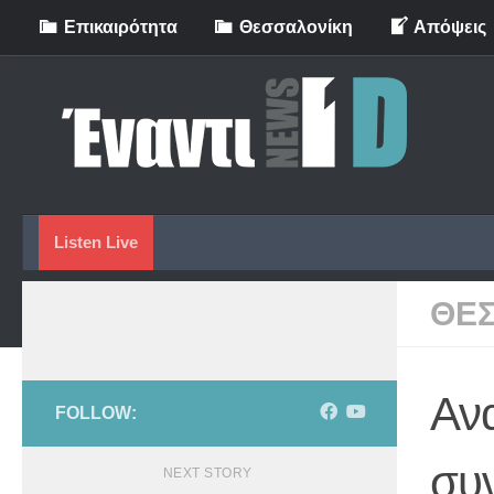
Eπικαιρότητα
Θεσσαλονίκη
Απόψεις
Skip to content
Listen Live
ΘΕ
Ανα
FOLLOW:
συ
NEXT STORY