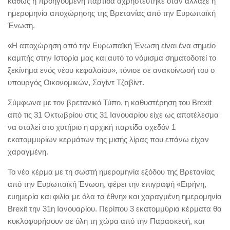
καθώς η προηγούμενη παρτίδα αχρηστεύτηκε όταν άλλαξε η
ημερομηνία αποχώρησης της Βρετανίας από την Ευρωπαϊκή
Ένωση.
«Η αποχώρηση από την Ευρωπαϊκή Ένωση είναι ένα σημείο
καμπής στην Ιστορία μας και αυτό το νόμισμα σηματοδοτεί το
ξεκίνημα ενός νέου κεφαλαίου», τόνισε σε ανακοίνωσή του ο
υπουργός Οικονομικών, Σαγίντ Τζαβίντ.
Σύμφωνα με τον βρετανικό Τύπο, η καθυστέρηση του Brexit
από τις 31 Οκτωβρίου στις 31 Ιανουαρίου είχε ως αποτέλεσμα
να σταλεί στο χυτήριο η αρχική παρτίδα σχεδόν 1
εκατομμυρίων κερμάτων της μισής λίρας που επάνω είχαν
χαραγμένη.
Το νέο κέρμα με τη σωστή ημερομηνία εξόδου της Βρετανίας
από την Ευρωπαϊκή Ένωση, φέρει την επιγραφή «Ειρήνη,
ευημερία και φιλία με όλα τα έθνη» και χαραγμένη ημερομηνία
Brexit την 31η Ιανουαρίου. Περίπου 3 εκατομμύρια κέρματα θα
κυκλοφορήσουν σε όλη τη χώρα από την Παρασκευή, και