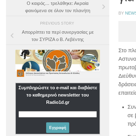
Ο καιρός… τρελάθηκε: Ακραία
φαινόμενα σε όλον τον πλανήτη
BY
NEW
PREVIOUS STORY
Απορρίπτει τα περί συνεργασίας με
τον ΣΥΡΙΖΑ ο Β. Λεβέντης
Στο πλ
Αστυνο
πρωτοβ
Διεύθυ
δράσει
Συμπληρώστε το e-mail και διαβάστε
επαιτεί
το καθημερινό newsletter του
Radio1d.gr
Συ
σε 
πρό