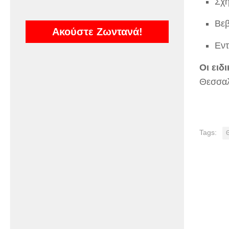
Σχη
Βε
Ακούστε Ζωντανά!
Eντ
Οι ειδ
Θεσσαλ
Tags: