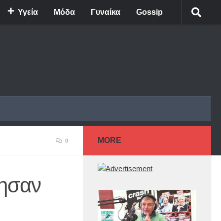
Υγεία
Μόδα
Γυναίκα
Gossip
MORE
0
θησαν