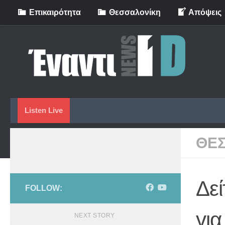
Eπικαιρότητα
Θεσσαλονίκη
Απόψεις
Skip to content
Listen Live
ΘΕ
Δε
FOLLOW:
γι
NEXT STORY