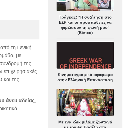
Τράγκας: “Η συζήτηση στο
ΕΣΡ και οι προσπάθειες να
φιμώσουν τη φωνή μου”
(Βίντεο)
από τη Γενική
ομάδα, με
 συνδρομή της
 επιχειρησιακές
Κινηματογραφικό αφιέρωμα
 και της
στην Ελληνική Επανάσταση
ου
άνευ
αδείας
,
ικητικά
Με ένα κλικ μιλάμε ζωντανά
με τον Αη Βασίλη στα