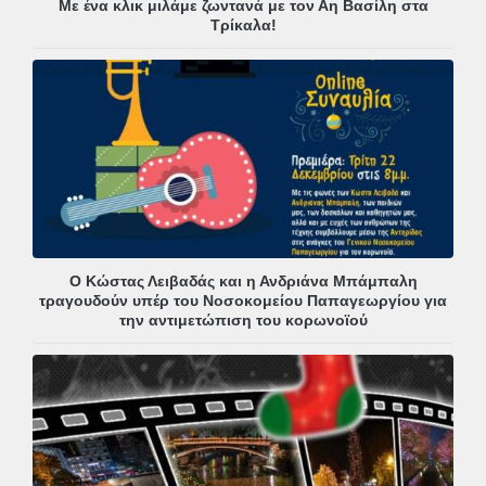
Με ένα κλικ μιλάμε ζωντανά με τον Αη Βασίλη στα
Τρίκαλα!
Ο Κώστας Λειβαδάς και η Ανδριάνα Μπάμπαλη
τραγουδούν υπέρ του Νοσοκομείου Παπαγεωργίου για
την αντιμετώπιση του κορωνοϊού