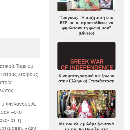
Τράγκας: “Η συζήτηση στο
ΕΣΡ και οι προσπάθειες να
φιμώσουν τη φωνή μου”
(Βίντεο)
ατικού Ταμείου
τι στους εταίρους
Κινηματογραφικό αφιέρωμα
στην Ελληνική Επανάσταση
οποία
λώτος.
 ο Φινλανδός Α.
ισαν –στο
ες- ότι η
Με ένα κλικ μιλάμε ζωντανά
ματεύσιμη. «Δεν
με τον Αη Βασίλη στα