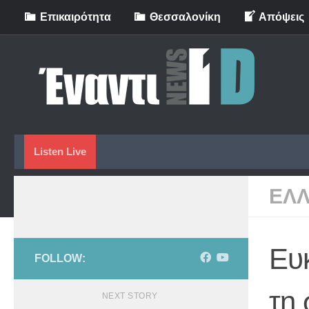
Eπικαιρότητα
Θεσσαλονίκη
Απόψεις
Skip to content
Listen Live
ΕΛ
Ευ
FOLLOW:
τη
NEXT STORY