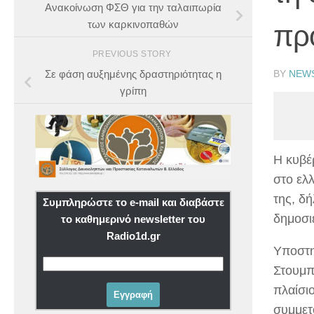
Ανακοίνωση ΦΣΘ για την ταλαιπωρία
των καρκινοπαθών
πρ
PREVIOUS STORY
BY
NEW
Σε φάση αυξημένης δραστηριότητας η
γρίπη
Η κυβέ
στο ελλ
της, δ
Συμπληρώστε το e-mail και διαβάστε
δημοσι
το καθημερινό newsletter του
Radio1d.gr
Υποστη
Στουμπ
πλαίσι
συμμετ