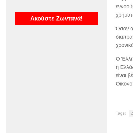
εννοού
χρηματ
Ακούστε Ζωντανά!
Όσον α
διαπρα
χρονικ
Ο Έλλη
η Ελλάδ
είναι β
Οικονο
Tags: