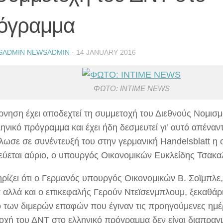
όγραμμα
SADMIN NEWSADMIN
·
14 JANUARY 2016
ΦΩΤΟ: INTIME NEWS
ρνηση έχει αποδεχτεί τη συμμετοχή του Διεθνούς Νομισμ
ηνικό πρόγραμμα και έχει ήδη δεσμευτεί γι’ αυτό απέναν
ήλωσε σε συνέντευξή του στην γερμανική Handelsblatt η 
εύεται αύριο, ο υπουργός Οικονομικών Ευκλείδης Τσακα
ρίζει ότι ο Γερμανός υπουργός Οικονομικών Β. Σοϊμπλε,
 αλλά και ο επικεφαλής Γερούν Ντεϊσενμπλουμ, ξεκαθάρ
ο των διμερών επαφών που έγιναν τις προηγούμενες ημέρ
οχή του ΔΝΤ στο ελληνικό πρόγραμμα δεν είναι διαπραγ