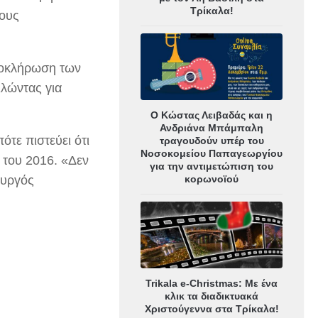
Τρίκαλα!
ρους
ολοκλήρωση των
ιλώντας για
Ο Κώστας Λειβαδάς και η
Ανδριάνα Μπάμπαλη
τε πιστεύει ότι
τραγουδούν υπέρ του
Νοσοκομείου Παπαγεωργίου
ς του 2016. «Δεν
για την αντιμετώπιση του
κορωνοϊού
ουργός
Trikala e-Christmas: Με ένα
κλικ τα διαδικτυακά
Χριστούγεννα στα Τρίκαλα!