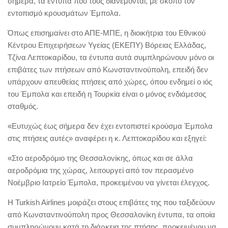
σήμερα, τα έντυπα που τους διανέμονται, με σκοπό τον
εντοπισμό κρουσμάτων Έμπολα.
Όπως επισημαίνει στο ΑΠΕ-ΜΠΕ, η διοικήτρια του Εθνικού
Κέντρου Επιχειρήσεων Υγείας (ΕΚΕΠΥ) Βόρειας Ελλάδας,
Τζίνα Λεπτοκαρίδου, τα έντυπα αυτά συμπληρώνουν μόνο οι
επιβάτες των πτήσεων από Κωνσταντινούπολη, επειδή δεν
υπάρχουν απευθείας πτήσεις από χώρες, όπου ενδημεί ο ιός
του Έμπολα και επειδή η Τουρκία είναι ο μόνος ενδιάμεσος
σταθμός.
«Ευτυχώς έως σήμερα δεν έχει εντοπιστεί κρούσμα Έμπολα
στις πτήσεις αυτές» αναφέρει η κ. Λεπτοκαρίδου και εξηγεί:
«Στο αεροδρόμιο της Θεσσαλονίκης, όπως και σε άλλα
αεροδρόμια της χώρας, λειτουργεί από τον περασμένο
Νοέμβριο Ιατρείο Έμπολα, προκειμένου να γίνεται έλεγχος.
Η Turkish Airlines μοιράζει στους επιβάτες της που ταξιδεύουν
από Κωνσταντινούπολη προς Θεσσαλονίκη έντυπα, τα οποία
συμπληρώνουν κατά τη διάρκεια της πτήσης, προκειμένου να