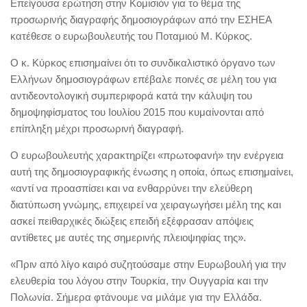
Επείγουσα ερώτηση στην Κομισιόν για το θέμα της
προσωρινής διαγραφής δημοσιογράφων από την ΕΣΗΕΑ
κατέθεσε ο ευρωβουλευτής του Ποταμιού Μ. Κύρκος.
Ο κ. Κύρκος επισημαίνει ότι το συνδικαλιστικό όργανο των
Ελλήνων δημοσιογράφων επέβαλε ποινές σε μέλη του για
αντιδεοντολογική συμπεριφορά κατά την κάλυψη του
δημοψηφίσματος του Ιουλίου 2015 που κυμαίνονται από
επίπληξη μέχρι προσωρινή διαγραφή.
Ο ευρωβουλευτής χαρακτηρίζει «πρωτοφανή» την ενέργεια
αυτή της δημοσιογραφικής ένωσης η οποία, όπως επισημαίνει,
«αντί να προασπίσει και να ενθαρρύνει την ελεύθερη
διατύπωση γνώμης, επιχειρεί να χειραγωγήσει μέλη της και
ασκεί πειθαρχικές διώξεις επειδή εξέφρασαν απόψεις
αντίθετες με αυτές της σημερινής πλειοψηφίας της».
«Πριν από λίγο καιρό συζητούσαμε στην Ευρωβουλή για την
ελευθερία του λόγου στην Τουρκία, την Ουγγαρία και την
Πολωνία. Σήμερα φτάνουμε να μιλάμε για την Ελλάδα.