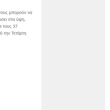
όσους μπορούν να
σει στα ύψη,
ι τους 37
ό την Τετάρτη