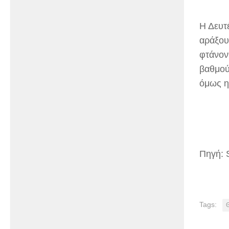
Η Δευτέ
αράξου
φτάνον
βαθμού
όμως η
Πηγή: 
Tags: