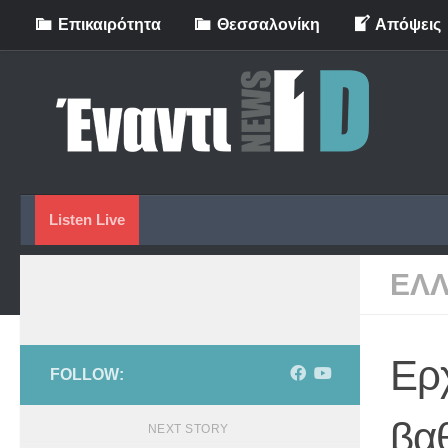
Eπικαιρότητα
Θεσσαλονίκη
Απόψεις
Skip to content
Listen Live
ΕΛ
Ερχ
FOLLOW:
βα
NEXT STORY