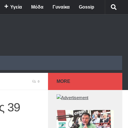
Υγεία
Μόδα
Γυναίκα
Gossip
MORE
0
ς 39