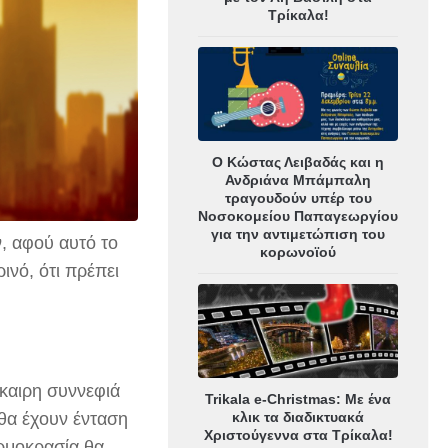
Τρίκαλα!
Ο Κώστας Λειβαδάς και η
Ανδριάνα Μπάμπαλη
τραγουδούν υπέρ του
Νοσοκομείου Παπαγεωργίου
για την αντιμετώπιση του
, αφού αυτό το
κορωνοϊού
ινό, ότι πρέπει
σκαιρη συννεφιά
Trikala e-Christmas: Με ένα
κλικ τα διαδικτυακά
 θα έχουν ένταση
Χριστούγεννα στα Τρίκαλα!
ερμοκρασία θα