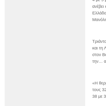
ανέβει 
Ελλάδα
Μανόλη
Tριάντ
και τη
στον Β
την… α
«Η θερμ
τους 3
38 με 