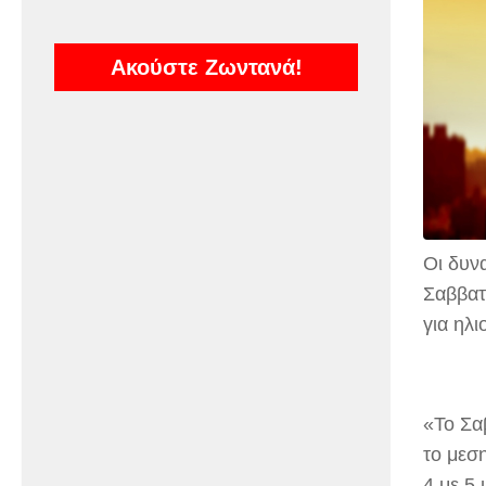
Ακούστε Ζωντανά!
Οι δυν
Σαββατ
για ηλι
«Το Σα
το μεση
4 με 5