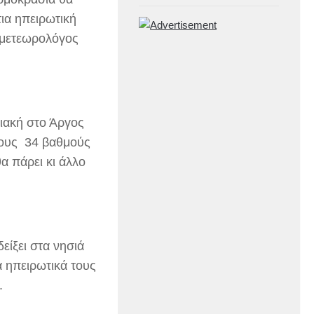
τια ηπειρωτική
 μετεωρολόγος
ριακή στο Άργος
 τους 34 βαθμούς
α πάρει κι άλλο
είξει στα νησιά
 ηπειρωτικά τους
.