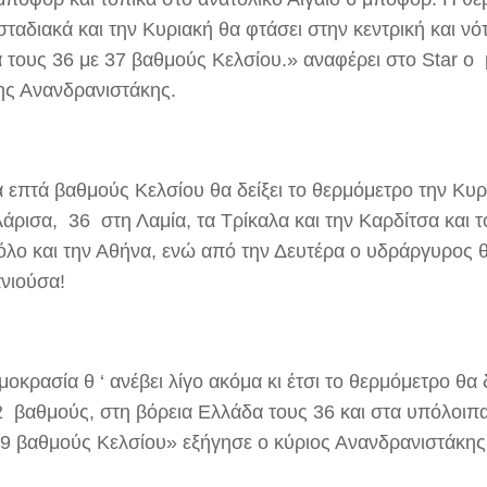
σταδιακά και την Κυριακή θα φτάσει στην κεντρική και νό
 τους 36 με 37 βαθμούς Κελσίου.» αναφέρει στο Star ο
ς Ανανδρανιστάκης.
α επτά βαθμούς Κελσίου θα δείξει το θερμόμετρο την Κυ
 Λάρισα, 36 στη Λαμία, τα Τρίκαλα και την Καρδίτσα και
όλο και την Αθήνα, ενώ από την Δευτέρα ο υδράργυρος θ
νιούσα!
οκρασία θ ‘ ανέβει λίγο ακόμα κι έτσι το θερμόμετρο θα δ
2 βαθμούς, στη βόρεια Ελλάδα τους 36 και στα υπόλοιπα
39 βαθμούς Κελσίου» εξήγησε ο κύριος Ανανδρανιστάκης