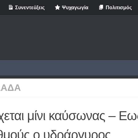
Συνεντεύξεις
Ψυχαγωγία
Πολιτισμός
ΛΑΔΑ
εται μίνι καύσωνας – Εω
θμούς ο υδράργυρος