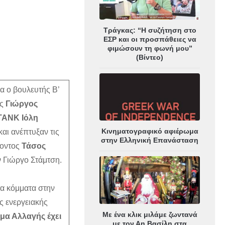
Τράγκας: “Η συζήτηση στο
ΕΣΡ και οι προσπάθειες να
φιμώσουν τη φωνή μου”
(Βίντεο)
α ο βουλευτής Β’
ής
Γιώργος
ANK Ιόλη
Κινηματογραφικό αφιέρωμα
ι ανέπτυξαν τις
στην Ελληνική Επανάσταση
λοντος
Τάσος
ν Γιώργο Στάμτση.
τα κόμματα στην
ς ενεργειακής
Με ένα κλικ μιλάμε ζωντανά
ημα Αλλαγής έχει
με τον Αη Βασίλη στα