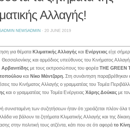
ματικής Αλλαγής!
SADMIN NEWSADMIN
·
20 JUNE 2019
τηση για θέματα
Κλιματικής Αλλαγής
και
Ενέργειας
είχε σήμερ
Θεσσαλονίκης και αρμόδιος υπεύθυνος του Κινήματος Αλλαγ
Αρβανιτίδης
με τους εκπροσώπους του φορέα
THE GREEN T
στοπούλου
και
Νίκο Μάντζαρη.
Στη συνάντηση παραβρέθηκαν κα
έσεις του Κινήματος Αλλαγής ο γραμματέας του Τομέα Περιβάλ
ης
και ο γραμματέας του Τομέα Ενέργειας
Χάρης Δούκας
με το
νή συνισταμένη των συζητήσεων ήταν ότι χρειάζεται πλέον όλα 
λλάδα να βάλουν τα ζητήματα Κλιματικής Αλλαγής και της δίκαιη
ασης στην πολιτική τους ατζέντα, κάτι που σε ότι αφορά
το Κίν