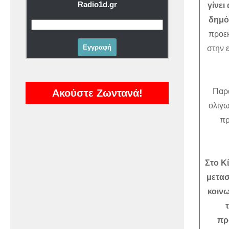
Radio1d.gr
γίνει
δημό
προεκ
στην 
Παρά
Ακούστε Ζωντανά!
ολιγω
πρ
Στο Κ
μετασ
κοινω
πρ