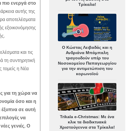
 πιο ενεργά στο
Τρίκαλα!
ιάρκεια αυτής της
ερα αποτελέσματα
κής εξοικονόμησης
ής.
Ο Κώστας Λειβαδάς και η
λέσματα και τις
Ανδριάνα Μπάμπαλη
τραγουδούν υπέρ του
ά τη συντηρητική
Νοσοκομείου Παπαγεωργίου
για την αντιμετώπιση του
ς τομείς η Νέα
κορωνοϊού
ς για τη χώρα να
ονομία όσο και η
 έξυπνα σε αυτή
Trikala e-Christmas: Με ένα
επιλογές να
κλικ τα διαδικτυακά
νέες γενιές. Ο
Χριστούγεννα στα Τρίκαλα!