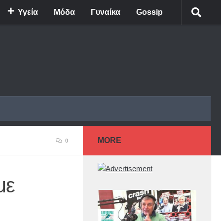
Υγεία
Μόδα
Γυναίκα
Gossip
MORE
0
με