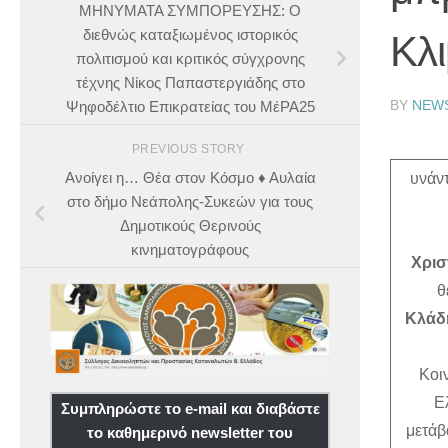
ΜΗΝΥΜΑΤΑ ΣΥΜΠΟΡΕΥΣΗΣ: Ο
διεθνώς καταξιωμένος ιστορικός
Κλι
πολιτισμού και κριτικός σύγχρονης
τέχνης Νίκος Παπαστεργιάδης στο
BY
NEW
Ψηφοδέλτιο Επικρατείας του ΜέΡΑ25
PREVIOUS STORY
Ανοίγει η… Θέα στον Κόσμο ♦ Αυλαία
υνάν
στο δήμο Νεάπολης-Συκεών για τους
Δημοτικούς Θερινούς
κινηματογράφους
Χρι
θ
Κλάδ
Κοι
Ε
Συμπληρώστε το e-mail και διαβάστε
μετάβ
το καθημερινό newsletter του