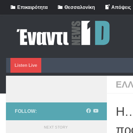
Eπικαιρότητα
Θεσσαλονίκη
Απόψεις
Skip to content
Listen Live
ΕΛ
Η… 
FOLLOW:
πρ
NEXT STORY