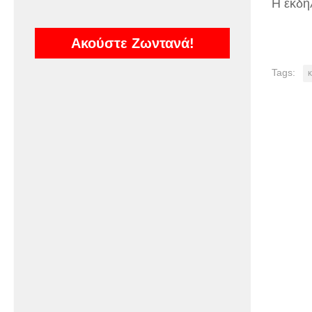
Η εκδήλ
Ακούστε Ζωντανά!
Tags:
κ