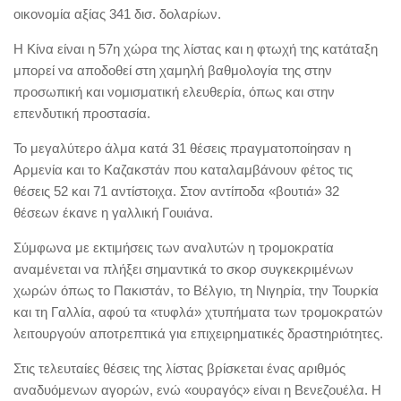
οικονομία αξίας 341 δισ. δολαρίων.
Η Κίνα είναι η 57η χώρα της λίστας και η φτωχή της κατάταξη
μπορεί να αποδοθεί στη χαμηλή βαθμολογία της στην
προσωπική και νομισματική ελευθερία, όπως και στην
επενδυτική προστασία.
Το μεγαλύτερο άλμα κατά 31 θέσεις πραγματοποίησαν η
Αρμενία και το Καζακστάν που καταλαμβάνουν φέτος τις
θέσεις 52 και 71 αντίστοιχα. Στον αντίποδα «βουτιά» 32
θέσεων έκανε η γαλλική Γουιάνα.
Σύμφωνα με εκτιμήσεις των αναλυτών η τρομοκρατία
αναμένεται να πλήξει σημαντικά το σκορ συγκεκριμένων
χωρών όπως το Πακιστάν, το Βέλγιο, τη Νιγηρία, την Τουρκία
και τη Γαλλία, αφού τα «τυφλά» χτυπήματα των τρομοκρατών
λειτουργούν αποτρεπτικά για επιχειρηματικές δραστηριότητες.
Στις τελευταίες θέσεις της λίστας βρίσκεται ένας αριθμός
αναδυόμενων αγορών, ενώ «ουραγός» είναι η Βενεζουέλα. Η