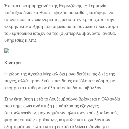
Έπεται η «ατμομηχανή» της Ευρωζώνης. Η Γερμανία
«πέταξε» δώδεκα θέσεις υψηλότερα καθώς κατάφερε να
απογειώσει την οικονομία της μέσα στην κρίση χάρη στην
«εκρηκτική» αύξηση που σημείωσε το συνολικό πλεόνασμα
του εμπορικού ισοζυγίου της (συμπεριλαμβάνονται αγαθά,
υπηρεσίες κ.λπ.).
Κίνητρα
Η χώρα της Άγκελα Μέρκελ όχι μόνο διαθέτει τις δικές της
πηγές, αλλά προσελκύει επενδυτές απ’ όλο τον κόσμο, με
κίνητρο το σταθερό σε όλα τα επίπεδα περιβάλλον.
Στην έκτη θέση μετά το Λουξεμβούργο βρίσκεται η Ολλανδία
που σημειώνει ανάπτυξη με «όπλο» τις εξαγωγές
(πετρελαιοειδών, μηχανημάτων, ηλεκτρονικού εξοπλισμού,
φαρμακευτικών προϊόντων, ιατρικών και τεχνολογικών
εξαρτημάτων, κ.λπ.) και τη δεκάδα κλείνει η Δανία, μια