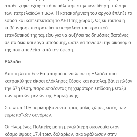
αποδείχτηκε εξαιρετικά «ευάλωτη» στην «ελεύθερη πτώση»
των πετρελαϊκών τιμών. Η κατακρήμνιση του αργού έπληξε τα
έσοδα και κατ’ επέκταση το ΑΕΠ της χώρας. Ως εκ τούτου η
κυβέρνηση επιστρατεύει τα κεφάλαια του κρατικού
επενδυτικού της ταμείου για να αυξήσει τις δημόσιες δαπάνες
σε παιδεία και έργα υποδομής, ώστε να τονώσει την οικονομία
της που απειλείται από την ύφεση.
Ελλάδα
Από τη λίστα δεν θα μπορούσε να λείπει η Ελλάδα που
κατρακύλησε είκοσι ολόκληρες θέσεις και καταλαμβάνει πλέον
την 67η θέση, παρουσιάζοντας τη χειρότερη επίδοση μεταξύ
των κρατών-μελών της Ευρωζώνης.
Στο «τοπ 10» περιλαμβάνονται τρεις μόλις χώρες εκτός των
ευρωπαϊκών συνόρων.
Οι Ηνωμένες Πολιτείες με τη μεγαλύτερη οικονομία στον
κόσμο ύψους 17,4 τρισ. δολαρίων, σκαρφάλωσαν στην