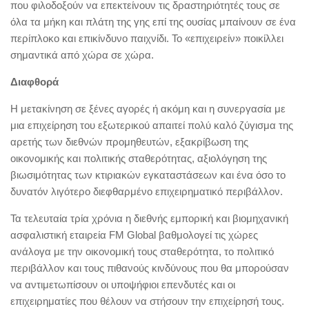
που φιλοδοξούν να επεκτείνουν τις δραστηριότητές τους σε
όλα τα μήκη και πλάτη της γης επί της ουσίας μπαίνουν σε ένα
περίπλοκο και επικίνδυνο παιχνίδι. Το «επιχειρείν» ποικίλλει
σημαντικά από χώρα σε χώρα.
Διαφθορά
Η μετακίνηση σε ξένες αγορές ή ακόμη και η συνεργασία με
μια επιχείρηση του εξωτερικού απαιτεί πολύ καλό ζύγισμα της
αρετής των διεθνών προμηθευτών, εξακρίβωση της
οικονομικής και πολιτικής σταθερότητας, αξιολόγηση της
βιωσιμότητας των κτιριακών εγκαταστάσεων και ένα όσο το
δυνατόν λιγότερο διεφθαρμένο επιχειρηματικό περιβάλλον.
Τα τελευταία τρία χρόνια η διεθνής εμπορική και βιομηχανική
ασφαλιστική εταιρεία FM Global βαθμολογεί τις χώρες
ανάλογα με την οικονομική τους σταθερότητα, το πολιτικό
περιβάλλον και τους πιθανούς κινδύνους που θα μπορούσαν
να αντιμετωπίσουν οι υποψήφιοι επενδυτές και οι
επιχειρηματίες που θέλουν να στήσουν την επιχείρησή τους.