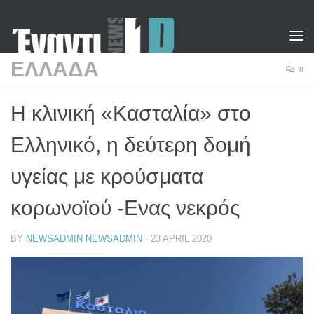
Skip to content
ΕΛΛΑΔΑ
0
Η κλινική «Κασταλία» στο
Ελληνικό, η δεύτερη δομή
υγείας με κρούσματα
κορωνοϊού -Ενας νεκρός
BY
NEWSADMIN NEWSADMIN
·
23 APRIL 2020