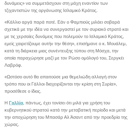
δυνάμεις» να συμμετάσχουν στη μάχη εναντίον των
τζιχαντιστών της οργάνωσης Ισλαμικό Κράτος.
«Κάλλιο αργά παρά ποτέ. Εάν ο Φαμπιούς μιλάει σοβαρά
σχετικά με την ιδέα να συνεργαστεί με τον συριακό στρατό και
με τις χερσαίες δυνάμεις που πολεμούν το Ισλαμικό Κράτος,
εμείς χαιρετίζουμε αυτήν την θέση», επισήμανε ο κ. Μουάλεμ,
κατά τη διάρκεια μιας συνέντευξης τύπου στη Μόσχα, την
οποία παραχώρησε μαζί με τον Ρώσο ομόλογό του, Σεργκέι
Λαβρόφ.
«Ωστόσο αυτό θα απαιτούσε μια θεμελιώδη αλλαγή στον
τρόπο που οι Γάλλοι διαχειρίζονται την κρίση στη Συρία»,
προσέθεσε ο ίδιος.
Η
Γαλλία
, πάντως, έχει τονίσει ότι μιλά για χρήση του
κυβερνητικού στρατού κατά την μεταβατική περίοδο και μετά
την αποχώρηση του Μπασάρ Αλ Άσαντ από την προεδρία της
χώρας.