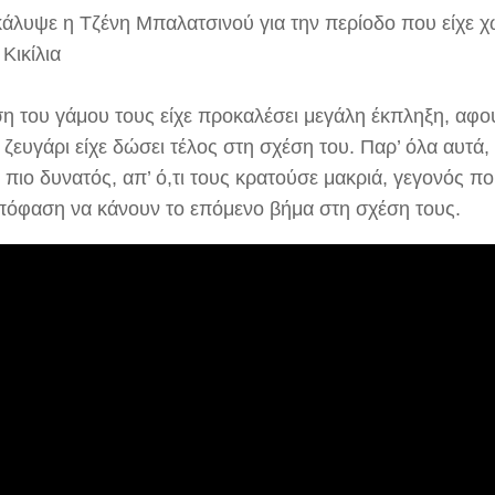
κάλυψε η Τζένη Μπαλατσινού για την περίοδο που είχε χω
Κικίλια
ση του γάμου τους είχε προκαλέσει μεγάλη έκπληξη, αφού
ζευγάρι είχε δώσει τέλος στη σχέση του. Παρ’ όλα αυτά,
 πιο δυνατός, απ’ ό,τι τους κρατούσε μακριά, γεγονός π
πόφαση να κάνουν το επόμενο βήμα στη σχέση τους.