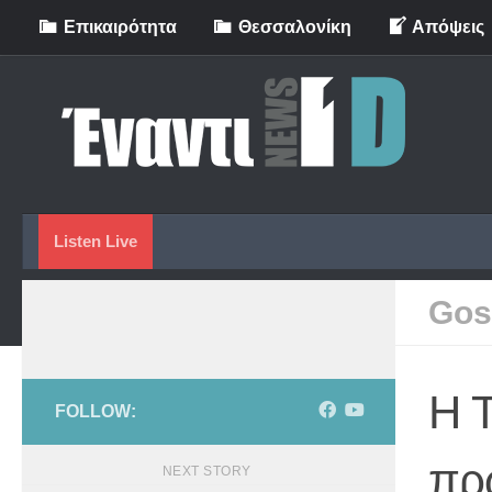
Eπικαιρότητα
Θεσσαλονίκη
Απόψεις
Skip to content
Listen Live
Gos
Η Τ
FOLLOW:
πρ
NEXT STORY