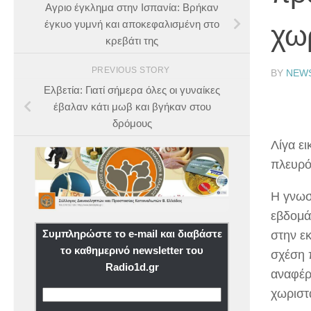
Αγριο έγκλημα στην Ισπανία: Βρήκαν
έγκυο γυμνή και αποκεφαλισμένη στο
χωρ
κρεβάτι της
PREVIOUS STORY
BY
NEW
Ελβετία: Γιατί σήμερα όλες οι γυναίκες
έβαλαν κάτι μωβ και βγήκαν στου
δρόμους
Λίγα ε
πλευρό 
Η γνωστ
εβδομά
Συμπληρώστε το e-mail και διαβάστε
στην ε
το καθημερινό newsletter του
σχέση 
Radio1d.gr
αναφέρθ
χωριστ