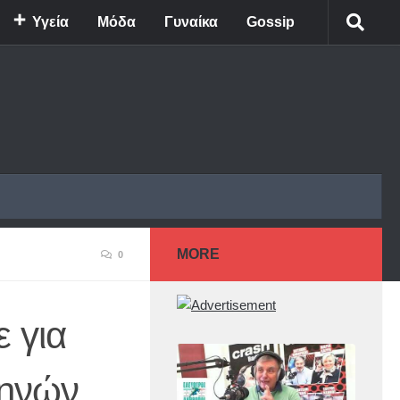
Υγεία
Μόδα
Γυναίκα
Gossip
MORE
0
 για
μηνών