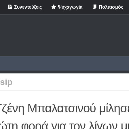
Συνεντεύξεις
Ψυχαγωγία
Πολιτισμός
sip
ζένη Μπαλατσινού μίλησε
ώτη φορά για τον λίγων 