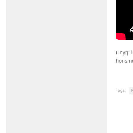
Πηγή: i
horismo
Tags: