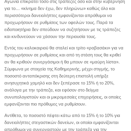
Αγωνία επικρατεί τόσο στις τράπεζες όσο και στην κυβέρνηση
για το… «κίνημα δεν έχω, δεν πληρώνω» καθώς όλο και
περισσότεροι δανειολήπτες εμφανίζονται απρόθυμοι να
προχωρήσουν σε ρυθμίσεις των οφειλών τους. Παρά τα
ειδοποιητήρια δεν σπεύδουν να συζητήσουν με τις τράπεζες
και κινδυνεύουν να χάσουν την περιουσία τους.
Εντός του καλοκαιριού θα σταλεί και τρίτο «ραβασάκι» για να
προχωρήσουν σε ρυθμίσεις και από τη στάση τους θα κριθεί
αν θα κριθούν συνεργάσιμοι ή θα μπουν σε «μαύρη λίστα».
Σύμφωνα με στοιχεία της Καθημερινής, μέχρι στιγμής, το
ποσοστό ανταπόκρισης στη δεύτερη επιστολή υπήρξε
ανησυχητικά χαμηλό και δεν ξεπέρασε το 15% ή το 20%,
ανάλογα με την τράπεζα, και εφόσον στο δείγμα
συνυπολογιστούν και οι μικρομεσαίες επιχειρήσεις, οι οποίες
εμφανίζονται πιο πρόθυμες να ρυθμίσουν.
Αντίθετα, το ποσοστό πέφτει κάτω από το 15% ή το 10% για
δανειολήπτες στεγαστικών δανείων, οι οποίοι εμφανίζονται
απρόθυμοι να συνεργαστούν με την τράπεζα για την