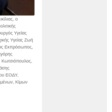
κίλιας, ο
ολιτικής
ουργός Υγείας
ικής Υγείας Ζωή
κός Εκπρόσωπος,
ηγόρης
ς Κωτσιόπουλος,
νάσης
του ΕΟΔΥ,
ομένων, Κίμων