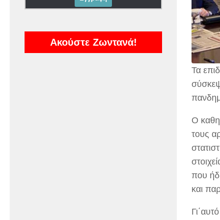
Ακούστε Ζωντανά!
Τα επι
σύσκεψ
πανδημ
Ο καθη
τους α
στατιστ
στοιχεί
που ήδ
και πα
Γι΄αυτ