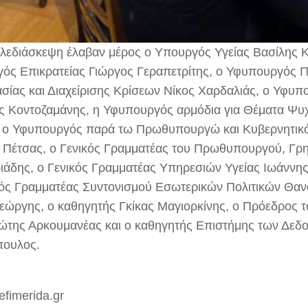
ηλεδιάσκεψη έλαβαν μέρος ο Υπουργός Υγείας Βασίλης Κι
ός Επικρατείας Γιώργος Γεραπετρίτης, ο Υφυπουργός Π
σίας και Διαχείρισης Κρίσεων Νίκος Χαρδαλιάς, o Υφυπ
ς Κοντοζαμάνης, η Υφυπουργός αρμόδια για Θέματα Ψυχ
 ο Υφυπουργός παρά τω Πρωθυπουργώ και Κυβερνητι
ς Πέτσας, ο Γενικός Γραμματέας του Πρωθυπουργού, Γρ
ιάδης, ο Γενικός Γραμματέας Υπηρεσιών Υγείας Ιωάννη
κός Γραμματέας Συντονισμού Εσωτερικών Πολιτικών Θα
εώργης, ο καθηγητής Γκίκας Μαγιορκίνης, ο Πρόεδρος 
ώτης Αρκουμανέας και ο καθηγητής Επιστήμης των Δεδ
ουλος.
efimerida.gr