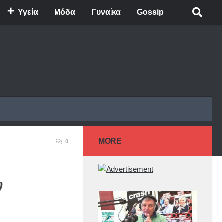
Υγεία
Μόδα
Γυναίκα
Gossip
MORE
0
ν