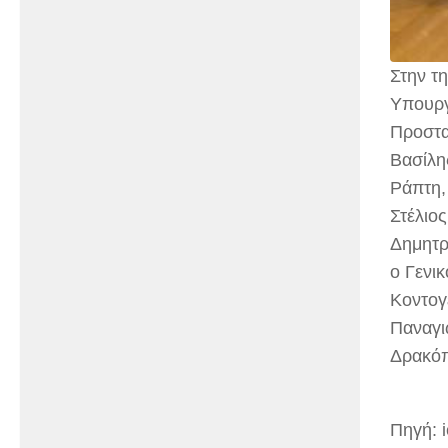
Στην τ
Υπουργ
Προστα
Βασίλη
Ράπτη,
Στέλιο
Δημητρ
ο Γενι
Κοντογ
Παναγι
Δρακόπ
Πηγή: i