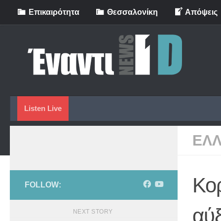
Eπικαιρότητα
Θεσσαλονίκη
Απόψεις
Skip to content
Listen Live
ΕΛ
Κορ
FOLLOW:
αύ
NEXT STORY