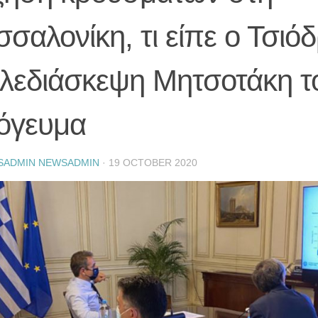
σαλονίκη, τι είπε ο Τσιό
ηλεδιάσκεψη Μητσοτάκη τ
όγευμα
SADMIN NEWSADMIN
·
19 OCTOBER 2020