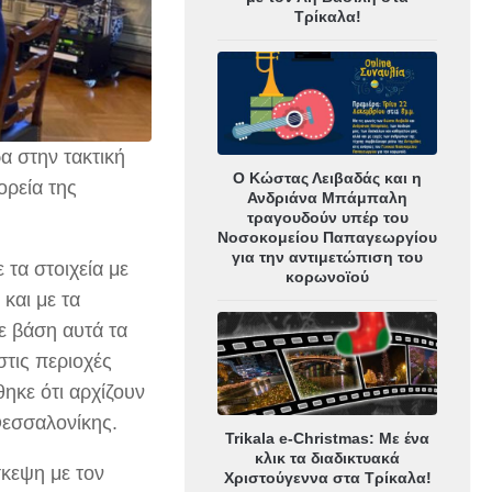
Τρίκαλα!
α στην τακτική
Ο Κώστας Λειβαδάς και η
ρεία της
Ανδριάνα Μπάμπαλη
τραγουδούν υπέρ του
Νοσοκομείου Παπαγεωργίου
για την αντιμετώπιση του
τα στοιχεία με
κορωνοϊού
και με τα
Με βάση αυτά τα
στις περιοχές
ηκε ότι αρχίζουν
Θεσσαλονίκης.
Trikala e-Christmas: Με ένα
κλικ τα διαδικτυακά
σκεψη με τον
Χριστούγεννα στα Τρίκαλα!