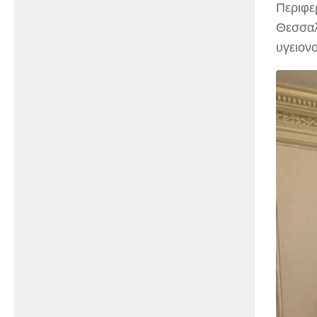
Περιφε
Θεσσαλ
υγειον