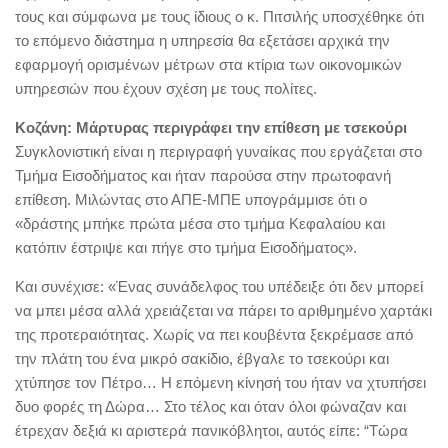
τους και σύμφωνα με τους ίδιους ο κ. Πιτσιλής υποσχέθηκε ότι
το επόμενο διάστημα η υπηρεσία θα εξετάσει αρχικά την
εφαρμογή ορισμένων μέτρων στα κτίρια των οικονομικών
υπηρεσιών που έχουν σχέση με τους πολίτες.
Κοζάνη: Μάρτυρας περιγράφει την επίθεση με τσεκούρι
Συγκλονιστική είναι η περιγραφή γυναίκας που εργάζεται στο
Τμήμα Εισοδήματος και ήταν παρούσα στην πρωτοφανή
επίθεση. Μιλώντας στο ΑΠΕ-ΜΠΕ υπογράμμισε ότι ο
«δράστης μπήκε πρώτα μέσα στο τμήμα Κεφαλαίου και
κατόπιν έστριψε και πήγε στο τμήμα Εισοδήματος».
Και συνέχισε: «Ένας συνάδελφος του υπέδειξε ότι δεν μπορεί
να μπει μέσα αλλά χρειάζεται να πάρει το αριθμημένο χαρτάκι
της προτεραιότητας. Χωρίς να πει κουβέντα ξεκρέμασε από
την πλάτη του ένα μικρό σακίδιο, έβγαλε το τσεκούρι και
χτύπησε τον Πέτρο… Η επόμενη κίνησή του ήταν να χτυπήσει
δυο φορές τη Δώρα… Στο τέλος και όταν όλοι φώναζαν και
έτρεχαν δεξιά κι αριστερά πανικόβλητοι, αυτός είπε: “Τώρα