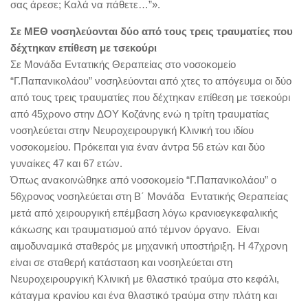
σας άρεσε; Καλά να πάθετε…”».
Σε ΜΕΘ νοσηλεύονται δύο από τους τρεις τραυματίες που
δέχτηκαν επίθεση με τσεκούρι
Σε Μονάδα Εντατικής Θεραπείας στο νοσοκομείο
“Γ.Παπανικολάου” νοσηλεύονται από χτες το απόγευμα οι δύο
από τους τρεις τραυματίες που δέχτηκαν επίθεση με τσεκούρι
από 45χρονο στην ΔΟΥ Κοζάνης ενώ η τρίτη τραυματίας
νοσηλεύεται στην Νευροχειρουργική Κλινική του ιδίου
νοσοκομείου. Πρόκειται για έναν άντρα 56 ετών και δύο
γυναίκες 47 και 67 ετών.
Όπως ανακοινώθηκε από νοσοκομείο “Γ.Παπανικολάου” ο
56χρονος νοσηλεύεται στη Β΄ Μονάδα Εντατικής Θεραπείας
μετά από χειρουργική επέμβαση λόγω κρανιοεγκεφαλικής
κάκωσης και τραυματισμού από τέμνον όργανο. Είναι
αιμοδυναμικά σταθερός με μηχανική υποστήριξη. Η 47χρονη
είναι σε σταθερή κατάσταση και νοσηλεύεται στη
Νευροχειρουργική Κλινική με θλαστικό τραύμα στο κεφάλι,
κάταγμα κρανίου και ένα θλαστικό τραύμα στην πλάτη και