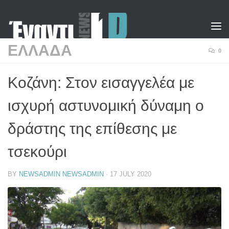
Skip to content
ΕΛΛΑΔΑ
0
Κοζάνη: Στον εισαγγελέα με
ισχυρή αστυνομική δύναμη ο
δράστης της επίθεσης με
τσεκούρι
BY
NEWSADMIN NEWSADMIN
·
17 JULY 2020