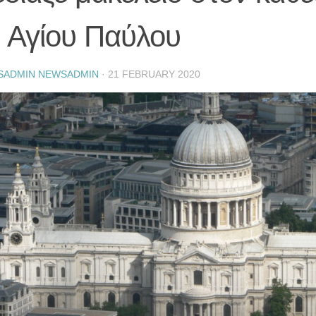
υ Αγίου Παύλου
SADMIN NEWSADMIN
·
21 FEBRUARY 2020