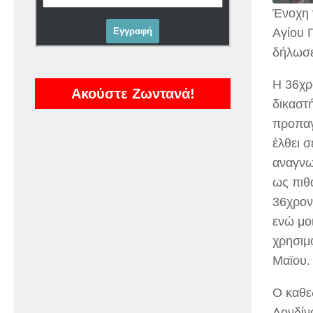
Ένοχη 
Αγίου 
δήλωσε
H 36χρ
Ακούστε Ζωντανά!
δικαστ
προπαγ
έλθει 
αναγνω
ως πιθ
36χρον
ενώ μο
χρησιμ
Μαϊου.
O καθε
Λονδίνο