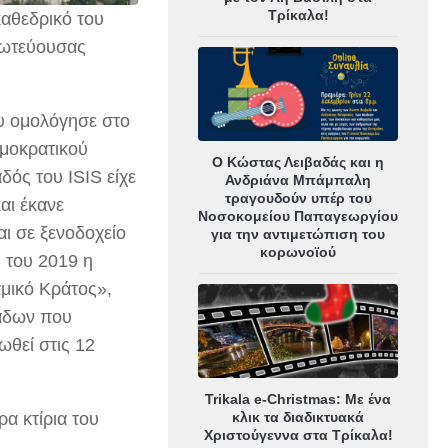
Τρίκαλα!
καθεδρικό του
πρωτεύουσας
ου ομολόγησε στο
ομοκρατικού
Ο Κώστας Λειβαδάς και η
ός του ISIS είχε
Ανδριάνα Μπάμπαλη
τραγουδούν υπέρ του
αι έκανε
Νοσοκομείου Παπαγεωργίου
ι σε ξενοδοχείο
για την αντιμετώπιση του
κορωνοϊού
 του 2019 η
αμικό Κράτος»,
μάδων που
ωθεί στις 12
Trikala e-Christmas: Με ένα
κλικ τα διαδικτυακά
α κτίρια του
Χριστούγεννα στα Τρίκαλα!