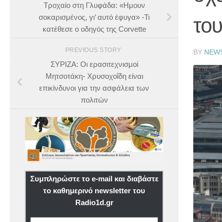
Τροχαίο στη Γλυφάδα: «Ημουν
σοκαρισμένος, γι’ αυτό έφυγα» -Τι
το
κατέθεσε ο οδηγός της Corvette
PREVIOUS STORY
BY
NEW
ΣΥΡΙΖΑ: Οι ερασιτεχνισμοί
Μητσοτάκη- Χρυσοχοΐδη είναι
επικίνδυνοι για την ασφάλεια των
πολιτών
Συμπληρώστε το e-mail και διαβάστε
το καθημερινό newsletter του
Radio1d.gr