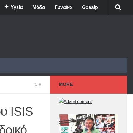
Υγεία
Μόδα
Γυναίκα
Gossip
MORE
0
υ ISIS
δρικό