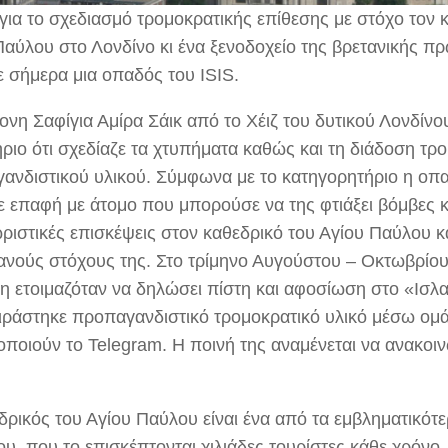
για το σχεδιασμό τρομοκρατικής επίθεσης με στόχο τον 
Παύλου στο Λονδίνο κι ένα ξενοδοχείο της βρετανικής 
 σήμερα μια οπαδός του ISIS.
ονη Σαφίγια Αμίρα Σάικ από το Χέιζ του δυτικού Λονδίν
ήριο ότι σχεδίαζε τα χτυπήματα καθώς και τη διάδοση τρ
ανδιστικού υλικού. Σύμφωνα με το κατηγορητήριο η οπαδ
σε επαφή με άτομο που μπορούσε να της φτιάξει βόμβες κ
ριστικές επισκέψεις στον καθεδρικό του Αγίου Παύλου κα
ανούς στόχους της. Στο τρίμηνο Αυγούστου – Οκτωβρίου
η ετοιμαζόταν να δηλώσει πίστη και αφοσίωση στο «Ισλ
ιράστηκε προπαγανδιστικό τρομοκρατικό υλικό μέσω ο
οποιούν το Telegram. Η ποινή της αναμένεται να ανακοιν
δρικός του Αγίου Παύλου είναι ένα από τα εμβληματικότερ
υ, που το επισκέπτονται χιλιάδες τουρίστες κάθε χρόνο.