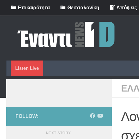
Eπικαιρότητα
Θεσσαλονίκη
Απόψεις
Skip to content
Listen Live
ΕΛ
Λον
FOLLOW:
σχε
NEXT STORY