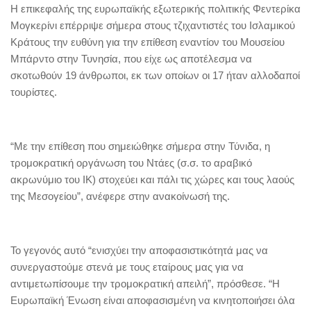
Η επικεφαλής της ευρωπαϊκής εξωτερικής πολιτικής Φεντερίκα
Μογκερίνι επέρριψε σήμερα στους τζιχαντιστές του Ισλαμικού
Κράτους την ευθύνη για την επίθεση εναντίον του Μουσείου
Μπάρντο στην Τυνησία, που είχε ως αποτέλεσμα να
σκοτωθούν 19 άνθρωποι, εκ των οποίων οι 17 ήταν αλλοδαποί
τουρίστες.
“Με την επίθεση που σημειώθηκε σήμερα στην Τύνιδα, η
τρομοκρατική οργάνωση του Ντάες (σ.σ. το αραβικό
ακρωνύμιο του ΙΚ) στοχεύει και πάλι τις χώρες και τους λαούς
της Μεσογείου”, ανέφερε στην ανακοίνωσή της.
Το γεγονός αυτό “ενισχύει την αποφασιστικότητά μας να
συνεργαστούμε στενά με τους εταίρους μας για να
αντιμετωπίσουμε την τρομοκρατική απειλή”, πρόσθεσε. “Η
Ευρωπαϊκή Ένωση είναι αποφασισμένη να κινητοποιήσει όλα