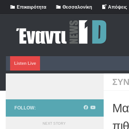
Eπικαιρότητα
Θεσσαλονίκη
Απόψεις
Skip to content
Listen Live
ΣΥΝ
Μα
FOLLOW:
πι
NEXT STORY