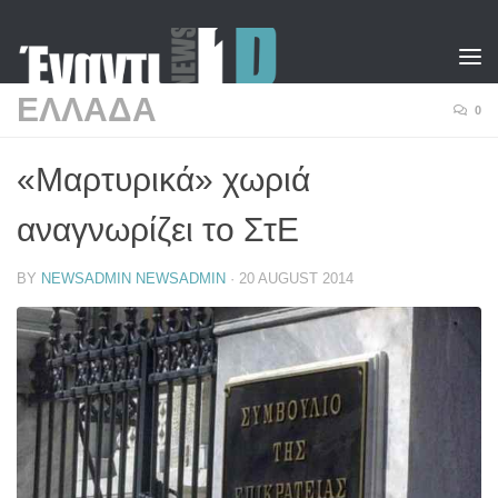
Skip to content
ΕΛΛΑΔΑ
0
«Μαρτυρικά» χωριά
αναγνωρίζει το ΣτΕ
BY
NEWSADMIN NEWSADMIN
·
20 AUGUST 2014