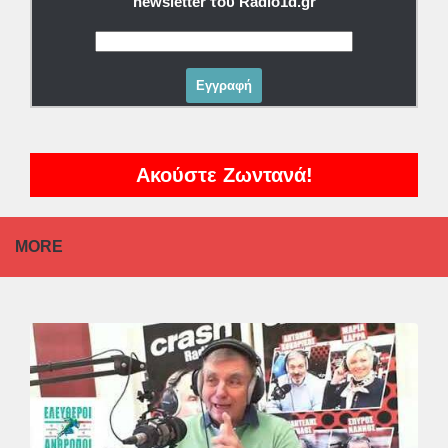
newsletter του Radio1d.gr
Ακούστε Ζωντανά!
MORE