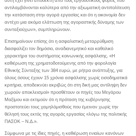
αυτή έχει γίνει αποδεκτή από τους εργοδοτικούς φορείς που
αντιλαμβάνονται καλύτερα από την αξιωματική αντιπολίτευση
την κατάσταση στην αγορά εργασίας και ότι η οικονομία δεν
αντέχει μια ακόμα ελάττωση της αγοραστικής δύναμης των
συνταξιούχων», συμπληρώνουν.
Επισημαίνουν επίσης ότι η ασφαλιστική μεταρρύθμιση
διασφαλίζει τον δημόσιο, αναδιανεμητικό και καθολικό
χαρακτήρα του συστήματος κοινωνικής ασφάλισης. «Η
καθιέρωση της χρηματοδοτούμενης από την φορολογία
Εθνικής Σύνταξης των 384 ευρώ, με ρήτρα ανάπτυξης, για
όλους όσους έχουν 15 χρόνια ασφάλισης χωρίς εισοδηματικά
κριτήρια, αποδεικνύει ακριβώς ότι στη δική μας αντίληψη δεν
χωρούν αποκλεισμοί» προσθέτουν οι πηγές του Μεγάρου
Μαξίμου και εκτιμούν ότι η πρόταση της κυβέρνησης
προστατεύει τους χαμηλόμισθούς που έμειναν χωρίς την
θέλησή τους εκτός της αγοράς εργασίας «λόγω της πολιτικής
ΠΑΣΟΚ – Ν.Δ.».
Σύμφωνα με τις ίδιες πηγές, η καθιέρωση ενιαίων κανόνων