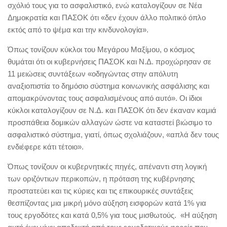
σχόλιό τους για το ασφαλιστικό, ενώ καταλογίζουν σε Νέα
Δημοκρατία και ΠΑΣΟΚ ότι «δεν έχουν άλλο πολιτικό όπλο
εκτός από το ψέμα και την κινδυνολογία».
Όπως τονίζουν κύκλοι του Μεγάρου Μαξίμου, ο κόσμος
θυμάται ότι οι κυβερνήσεις ΠΑΣΟΚ και Ν.Δ. προχώρησαν σε
11 μειώσεις συντάξεων «οδηγώντας στην απόλυτη
αναξιοπιστία το δημόσιο σύστημα κοινωνικής ασφάλισης και
απομακρύνοντας τους ασφαλισμένους από αυτό». Οι ίδιοι
κύκλοι καταλογίζουν σε Ν.Δ. και ΠΑΣΟΚ ότι δεν έκαναν καμιά
προσπάθεια δομικών αλλαγών ώστε να καταστεί βιώσιμο το
ασφαλιστικό σύστημα, γιατί, όπως σχολιάζουν, «απλά δεν τους
ενδιέφερε κάτι τέτοιο».
Όπως τονίζουν οι κυβερνητικές πηγές, απέναντι στη λογική
των οριζόντιων περικοπών, η πρόταση της κυβέρνησης
προστατεύει και τις κύριες και τις επικουρικές συντάξεις
θεσπίζοντας μια μικρή μόνο αύξηση εισφορών κατά 1% για
τους εργοδότες και κατά 0,5% για τους μισθωτούς. «Η αύξηση