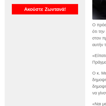
Ακούστε Ζωντανά!
Ο πρόε
ότι την
στον π
αυτήν 
«Είπατ
Πράγμα
Ο κ. Μ
δημοψή
δημοψηφ
να γίνο
«Ναι μ