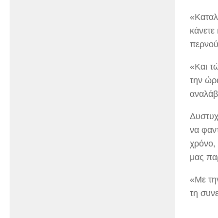
«Καταλ
κάνετε 
περνού
«Και τ
την ώρ
αναλάβ
Δυστυχ
να φαν
χρόνο, 
μας πα
«Με την
τη συν