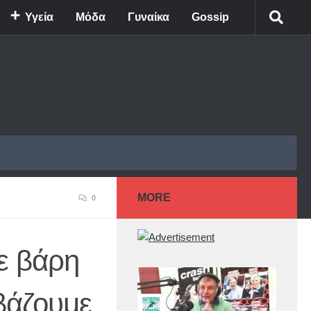
Υγεία
Μόδα
Γυναίκα
Gossip
MORE
0
ε βάρη
βάζουμε