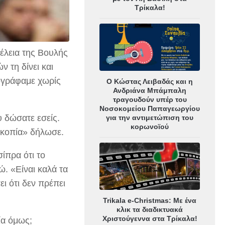
Τρίκαλα!
λεια της Βουλής
 τη δίνει και
πογράφαμε χωρίς
Ο Κώστας Λειβαδάς και η
Ανδριάνα Μπάμπαλη
τραγουδούν υπέρ του
Νοσοκομείου Παπαγεωργίου
 δώσατε εσείς.
για την αντιμετώπιση του
κορωνοϊού
εοκοπία» δήλωσε.
ίπρα ότι το
. «Είναι καλά τα
ι ότι δεν πρέπει
Trikala e-Christmas: Με ένα
κλικ τα διαδικτυακά
Χριστούγεννα στα Τρίκαλα!
ία όμως;