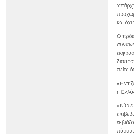
Υπάρχο
προχωρ
και όχ
Ο πρόε
συναιν
εκφρασ
διαπρα
πείτε 
«Ελπίζ
η Ελλά
«Κύριε
επιβεβ
εκβιάζ
πάρουμ