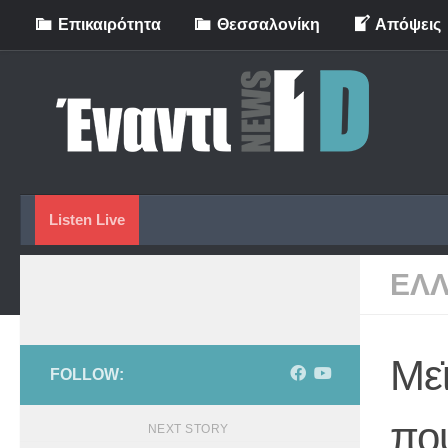
Eπικαιρότητα
Θεσσαλονίκη
Απόψεις
Skip to content
Listen Live
ΕΛ
Με
FOLLOW:
που
NEXT STORY