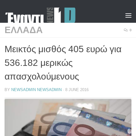
Skip to content
ΕΛΛΑΔΑ
0
Μεικτός μισθός 405 ευρώ για
536.182 μερικώς
απασχολούμενους
BY
NEWSADMIN NEWSADMIN
·
8 JUNE 2016