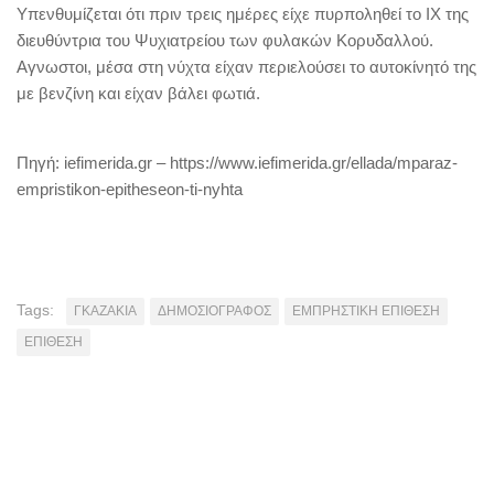
Υπενθυμίζεται ότι πριν τρεις ημέρες είχε πυρποληθεί το ΙΧ της
διευθύντρια του Ψυχιατρείου των φυλακών Κορυδαλλού.
Αγνωστοι, μέσα στη νύχτα είχαν περιελούσει το αυτοκίνητό της
με βενζίνη και είχαν βάλει φωτιά.
Πηγή: iefimerida.gr – https://www.iefimerida.gr/ellada/mparaz-
empristikon-epitheseon-ti-nyhta
Tags:
ΓΚΑΖΑΚΙΑ
ΔΗΜΟΣΙΟΓΡΑΦΟΣ
ΕΜΠΡΗΣΤΙΚΗ ΕΠΙΘΕΣΗ
ΕΠΙΘΕΣΗ