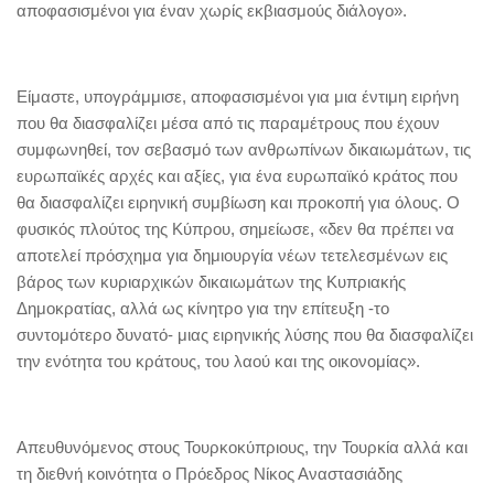
αποφασισμένοι για έναν χωρίς εκβιασμούς διάλογο».
Είμαστε, υπογράμμισε, αποφασισμένοι για μια έντιμη ειρήνη
που θα διασφαλίζει μέσα από τις παραμέτρους που έχουν
συμφωνηθεί, τον σεβασμό των ανθρωπίνων δικαιωμάτων, τις
ευρωπαϊκές αρχές και αξίες, για ένα ευρωπαϊκό κράτος που
θα διασφαλίζει ειρηνική συμβίωση και προκοπή για όλους. Ο
φυσικός πλούτος της Κύπρου, σημείωσε, «δεν θα πρέπει να
αποτελεί πρόσχημα για δημιουργία νέων τετελεσμένων εις
βάρος των κυριαρχικών δικαιωμάτων της Κυπριακής
Δημοκρατίας, αλλά ως κίνητρο για την επίτευξη -το
συντομότερο δυνατό- μιας ειρηνικής λύσης που θα διασφαλίζει
την ενότητα του κράτους, του λαού και της οικονομίας».
Απευθυνόμενος στους Τουρκοκύπριους, την Τουρκία αλλά και
τη διεθνή κοινότητα ο Πρόεδρος Νίκος Αναστασιάδης