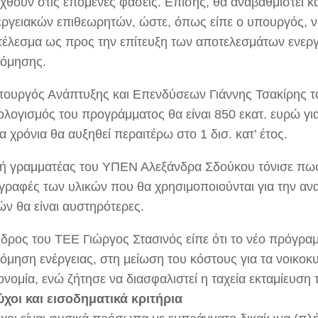
αχθούν στις επόμενες φάσεις. Επίσης, θα αναβαθμιστεί κ
εργειακών επιθεωρητών, ώστε, όπως είπε ο υπουργός, ν
τέλεσμα ως προς την επίτευξη των αποτελεσμάτων ενεργ
νόμησης.
ουργός Ανάπτυξης και Επενδύσεων Γιάννης Τσακίρης τό
λογισμός του προγράμματος θα είναι 850 εκατ. ευρώ για
 χρόνια θα αυξηθεί περαιτέρω στο 1 δισ. κατ’ έτος.
κή γραμματέας του ΥΠΕΝ Αλεξάνδρα Σδούκου τόνισε πως
γραφές των υλικών που θα χρησιμοποιούνται για την αν
ών θα είναι αυστηρότερες.
δρος του ΤΕΕ Γιώργος Στασινός είπε ότι το νέο πρόγρα
όμηση ενέργειας, στη μείωση του κόστους για τα νοικοκυρ
ονομία, ενώ ζήτησε να διασφαλιστεί η ταχεία εκταμίευση
ύχοι και εισοδηματικά κριτήρια