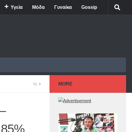
Υγεία
Μόδα
Γυναίκα
Gossip
MORE
0
–
 85%