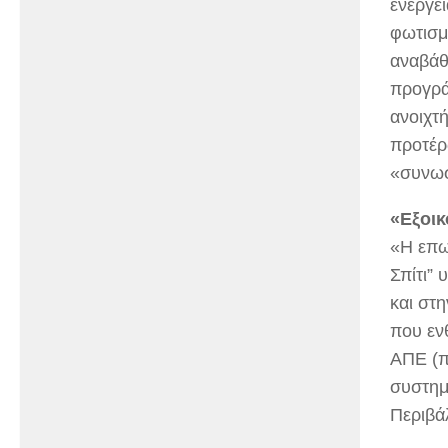
ενέργε
φωτισμ
αναβάθ
προγρά
ανοιχτ
προτέρ
«συνωσ
«Εξοικ
«Η επω
Σπίτι”
και στη
που εν
ΑΠΕ (π
συστημ
Περιβά