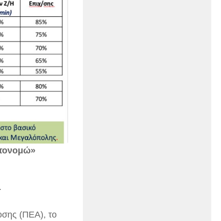
υτονομώ»
.
οσης (ΠΕΑ), το