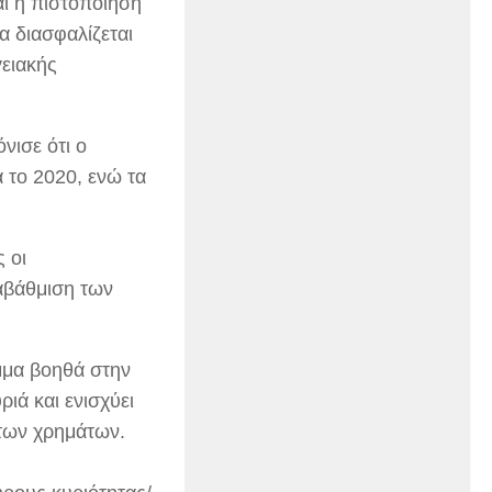
αι η πιστοποίηση
α διασφαλίζεται
ειακής
νισε ότι ο
 το 2020, ενώ τα
 οι
αβάθμιση των
μμα βοηθά στην
ιά και ενισχύει
 των χρημάτων.