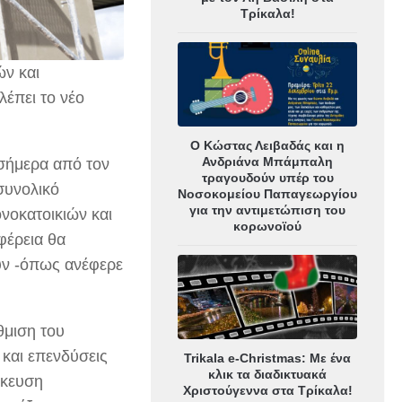
Τρίκαλα!
ών και
λέπει το νέο
Ο Κώστας Λειβαδάς και η
Ανδριάνα Μπάμπαλη
σήμερα από τον
τραγουδούν υπέρ του
συνολικό
Νοσοκομείου Παπαγεωργίου
για την αντιμετώπιση του
νοκατοικιών και
κορωνοϊού
φέρεια θα
υν -όπως ανέφερε
θμιση του
και επενδύσεις
Trikala e-Christmas: Με ένα
κλικ τα διαδικτυακά
ήκευση
Χριστούγεννα στα Τρίκαλα!