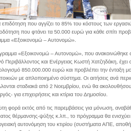
α επιδότηση που αγγίζει το 85% του κόστους των εργασι
οδότηση που φτάνει τα 50.000 ευρώ για κάθε σπίτι προβ
μμα «Εξοικονομώ – Αυτονομώ».
γραμμα «Εξοικονομώ – Αυτονομώ», που ανακοινώθηκε 
ό Περιβάλλοντος και Ενέργειας Κωστή Χατζηδάκη, έχει 
λογισμό 850.000.000 ευρώ και προβλέπει την ένταξη μο
τοικιών με απλοποιημένο σύστημα. Οι αιτήσεις ανά περι
λονται σταδιακά από 2 Νοεμβρίου, ενώ θα ακολουθήσο
γός- για επιχειρήσεις και κτίρια του Δημοσίου.
ώτη φορά εκτός από τις παρεμβάσεις για μόνωση, αναβά
ατος θέρμανσης-ψύξης κ.λπ., το πρόγραμμα θα ενισχύει 
εργειακή αυτονόμηση του κτιρίου (συστήματα ΑΠΕ, αποθ