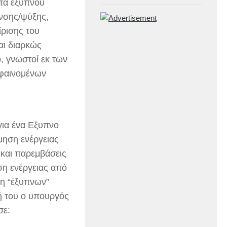
ατα έξυπνου
νσης/ψύξης,
ίρισης του
αι διαρκώς
ο, γνωστοί εκ των
 φαινομένων
ια ένα Εξυπνο
μηση ενέργειας
 και παρεμβάσεις
η ενέργειας από
ση “έξυπνων”
ή του ο υπουργός
σε: