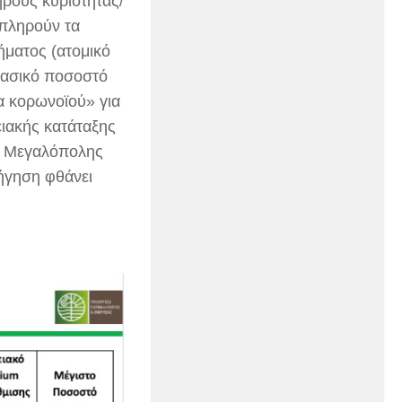
ήρους κυριότητας/
 πληρούν τα
ήματος (ατομικό
βασικό ποσοστό
α κορωνοϊού» για
ειακής κατάταξης
της Μεγαλόπολης
ρήγηση φθάνει