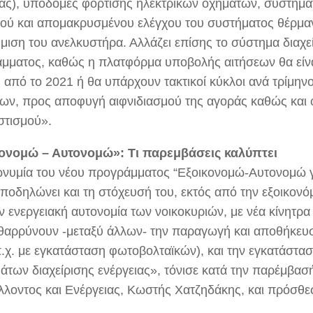
ιας), υποδομές φόρτισης ηλεκτρικών οχημάτων, συστήμ
ού και απομακρυσμένου ελέγχου του συστήματος θέρμα
μιση του ανελκυστήρα. Αλλάζει επίσης το σύστημα διαχε
μματος, καθώς η πλατφόρμα υποβολής αιτήσεων θα είν
ή από το 2021 ή θα υπάρχουν τακτικοί κύκλοι ανά τρίμην
ων, προς αποφυγή αιφνιδιασμού της αγοράς καθώς και
τισμού».
ονομώ – Αυτονομώ»: Τι παρεμβάσεις καλύπτει
νυμία του νέου προγράμματος “Εξοικονομώ-Αυτονομώ γ
 υποδηλώνει και τη στόχευσή του, εκτός από την εξοικονό
ν ενεργειακή αυτονομία των νοικοκυριών, με νέα κίνητρα
θαρρύνουν -μεταξύ άλλων- την παραγωγή και αποθήκευσ
.χ. με εγκατάσταση φωτοβολταϊκών), και την εγκατάστα
άτων διαχείρισης ενέργειας», τόνισε κατά την παρέμβασ
λλοντος και Ενέργειας, Κωστής Χατζηδάκης, και πρόσθε