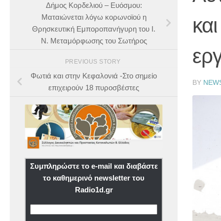
Δήμος Κορδελιού – Ευόσμου:
Ματαιώνεται λόγω κορωνοϊού η
και
Θρησκευτική Εμποροπανήγυρη του Ι.
Ν. Μεταμόρφωσης του Σωτήρος
εργ
PREVIOUS STORY
Φωτιά και στην Κεφαλονιά -Στο σημείο
BY
NEW
επιχειρούν 18 πυροσβέστες
Συμπληρώστε το e-mail και διαβάστε
το καθημερινό newsletter του
Radio1d.gr