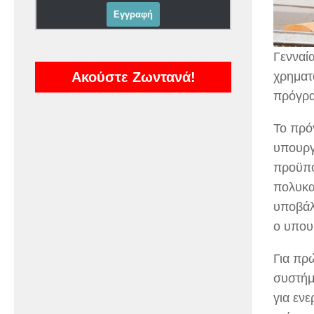
Γενναί
Ακούστε Ζωντανά!
χρηματ
πρόγρα
Το πρό
υπουργ
προϋπο
πολυκα
υποβάλ
ο υπουρ
Για πρ
συστήμ
για εν