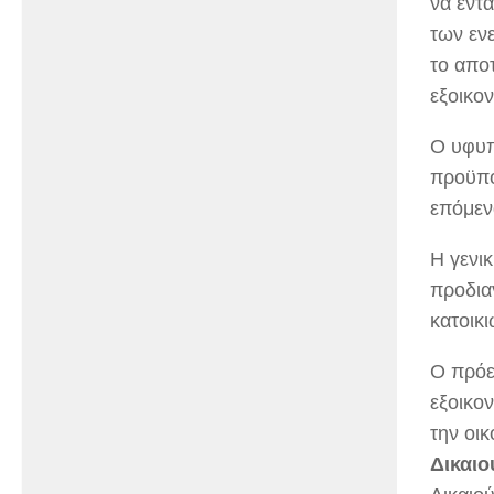
να εντ
των εν
το απο
εξοικο
Ο υφυπ
προϋπο
επόμενα
Η γενι
προδια
κατοικι
Ο πρόε
εξοικον
την οικ
Δικαιο