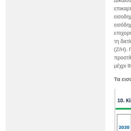
Δικαιο
επικαρπ
εισοδημ
εισόδη
επιχορ
τη διετ
(Ζ/Η). 
προστί
μέχρι 
Τα εισ