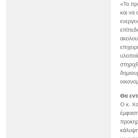
«Το πρ
και να
ενεργε
επίπεδ
ακολουθ
επιχει
υλοποί
στηριχ
δημιου
οικονομ
Θα εντ
Ο κ. Χ
έμφαση 
προκηρ
κάλυψη