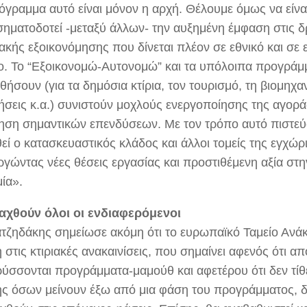
όγραμμα αυτό είναι μόνον η αρχή. Θέλουμε όμως να είνα
 σηματοδοτεί -μεταξύ άλλων- την αυξημένη έμφαση στις δ
ιακής εξοικονόμησης που δίνεται πλέον σε εθνικό και σε
ο. Το “Εξοικονομώ-Αυτονομώ” και τα υπόλοιπα προγράμ
ήσουν (για τα δημόσια κτίρια, τον τουρισμό, τη βιομηχανί
ρήσεις κ.α.) συνιστούν μοχλούς ενεργοποίησης της αγορά
ηση σημαντικών επενδύσεων. Με τον τρόπο αυτό πιστεύ
θεί ο κατασκευαστικός κλάδος και άλλοι τομείς της εγχώ
ργώντας νέες θέσεις εργασίας και προστιθέμενη αξία στη
ία».
αχθούν όλοι οι ενδιαφερόμενοι
ατζηδάκης σημείωσε ακόμη ότι το ευρωπαϊκό Ταμείο Ανάκ
στις κτιριακές ανακαινίσεις, που σημαίνει αφενός ότι α
ύσσονται προγράμματα-μαμούθ και αφετέρου ότι δεν τίθ
ς όσων μείνουν έξω από μια φάση του προγράμματος, δ