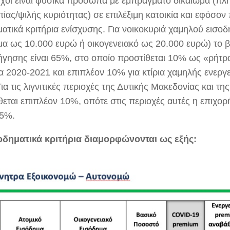
ύχοι είναι φυσικά πρόσωπα με εμπράγματο δικαίωμα (πλ
ίας/ψιλής κυριότητας) σε επιλέξιμη κατοικία και εφόσον
ατικά κριτήρια ενίσχυσης. Για νοικοκυριά χαμηλού εισοδ
μα ως 10.000 ευρώ ή οικογενειακό ως 20.000 ευρώ) το 
ήγησης είναι 65%, στο οποίο προστίθεται 10% ως «ρήτρ
ία 2020-2021 και επιπλέον 10% για κτίρια χαμηλής ενεργ
Για τις λιγνιτικές περιοχές της Δυτικής Μακεδονίας και 
θεται επιπλέον 10%, οπότε στις περιοχές αυτές η επιχο
95%.
οδηματικά κριτήρια διαμορφώνονται ως εξής: