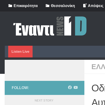
Eπικαιρότητα
Θεσσαλονίκη
Απόψεις
Skip to content
Listen Live
ΕΛ
Οδ
FOLLOW:
Αυ
NEXT STORY