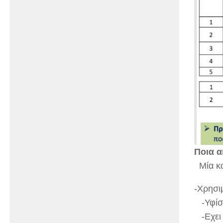
Ποια α
Μία κατ
-Χρησι
-Υφίστ
-Εχει 