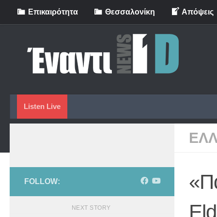
Eπικαιρότητα
Θεσσαλονίκη
Απόψεις
Skip to content
Listen Live
ΕΛ
«Πα
FOLLOW:
El
NEXT STORY