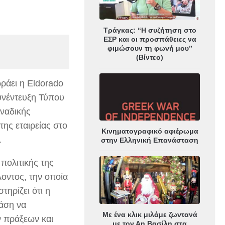
Τράγκας: “Η συζήτηση στο
ΕΣΡ και οι προσπάθειες να
φιμώσουν τη φωνή μου”
(Βίντεο)
ράει η Eldorado
υνέντευξη Τύπου
αναδικής
ης εταιρείας στο
Κινηματογραφικό αφιέρωμα
.
στην Ελληνική Επανάσταση
πολιτικής της
οντος, την οποία
τηρίζει ότι η
άση να
Με ένα κλικ μιλάμε ζωντανά
ν πράξεων και
με τον Αη Βασίλη στα