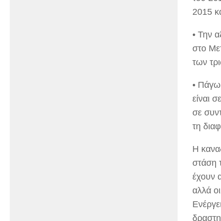
2015 κα
• Την 
στο Με
των τρ
• Πάγω
είναι σ
σε συν
τη δια
Η καναδ
στάση 
έχουν 
αλλά ο
Ενέργε
δραστη