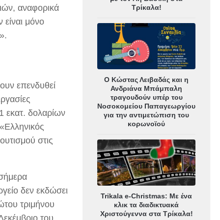
ιών, αναφορικά
Τρίκαλα!
ν είναι μόνο
».
Ο Κώστας Λειβαδάς και η
χουν επενδυθεί
Ανδριάνα Μπάμπαλη
τραγουδούν υπέρ του
εργασίες
Νοσοκομείου Παπαγεωργίου
1 εκατ. δολαρίων
για την αντιμετώπιση του
κορωνοϊού
 «Ελληνικός
ουτισμού στις
 σήμερα
γείο δεν εκδώσει
Trikala e-Christmas: Με ένα
ρώτου τριμήνου
κλικ τα διαδικτυακά
Χριστούγεννα στα Τρίκαλα!
Δεκέμβριο του