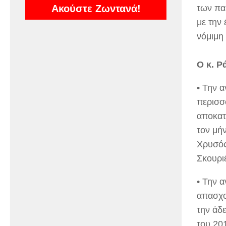
Ακούστε Ζωντανά!
των πα
με την 
νόμιμη
Ο κ. Ρ
• Την 
περισσ
αποκατ
τον μή
Χρυσός
Σκουρι
• Την 
απασχο
την άδ
του 20