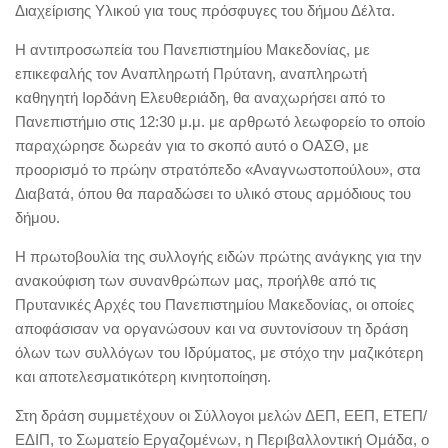
Διαχείρισης Υλικού για τους πρόσφυγες του δήμου Δέλτα.
Η αντιπροσωπεία του Πανεπιστημίου Μακεδονίας, με
επικεφαλής τον Αναπληρωτή Πρύτανη, αναπληρωτή
καθηγητή Ιορδάνη Ελευθεριάδη, θα αναχωρήσει από το
Πανεπιστήμιο στις 12:30 μ.μ. με αρθρωτό λεωφορείο το οποίο
παραχώρησε δωρεάν για το σκοπό αυτό ο ΟΑΣΘ, με
προορισμό το πρώην στρατόπεδο «Αναγνωστοπούλου», στα
Διαβατά, όπου θα παραδώσει το υλικό στους αρμόδιους του
δήμου.
Η πρωτοβουλία της συλλογής ειδών πρώτης ανάγκης για την
ανακούφιση των συνανθρώπων μας, προήλθε από τις
Πρυτανικές Αρχές του Πανεπιστημίου Μακεδονίας, οι οποίες
αποφάσισαν να οργανώσουν και να συντονίσουν τη δράση
όλων των συλλόγων του Ιδρύματος, με στόχο την μαζικότερη
και αποτελεσματικότερη κινητοποίηση.
Στη δράση συμμετέχουν οι Σύλλογοι μελών ΔΕΠ, ΕΕΠ, ΕΤΕΠ/
ΕΔΙΠ, το Σωματείο Εργαζομένων, η Περιβαλλοντική Ομάδα, ο