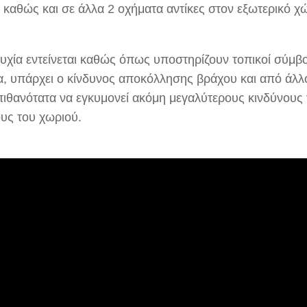
 καθώς και σε άλλα 2 οχήματα αντίκες στον εξωτερικό χ
υχία εντείνεται καθώς όπως υποστηρίζουν τοπικοί σύμβ
ια, υπάρχει ο κίνδυνος αποκόλλησης βράχου και από άλλο
πιθανότατα να εγκυμονεί ακόμη μεγαλύτερους κινδύνους 
ους του χωριού.