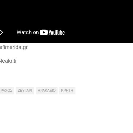
efimerida.gr
eakriti
ΒΡΑΧΟΣ
ΖΕΥΓΑΡΙ
ΗΡΑΚΛΕΙΟ
ΚΡΗΤΗ