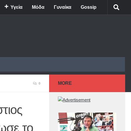
Υγεία
Μόδα
Γυναίκα
Gossip
MORE
0
στιος
τωσε το