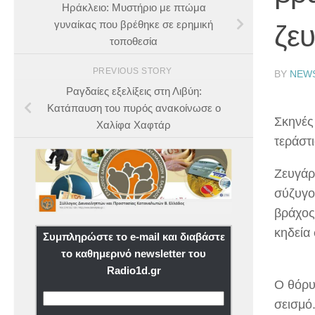
Ηράκλειο: Μυστήριο με πτώμα
γυναίκας που βρέθηκε σε ερημική
ζευ
τοποθεσία
PREVIOUS STORY
BY
NEW
Ραγδαίες εξελίξεις στη Λιβύη:
Κατάπαυση του πυρός ανακοίνωσε ο
Σκηνές
Χαλίφα Χαφτάρ
τεράστ
Ζευγάρ
σύζυγο
βράχος
κηδεία
Συμπληρώστε το e-mail και διαβάστε
το καθημερινό newsletter του
Radio1d.gr
Ο θόρυ
σεισμό