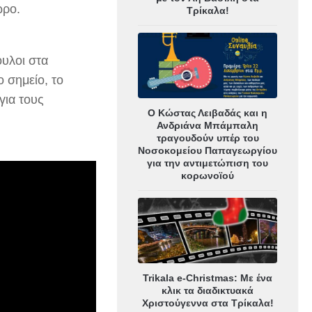
ώρο.
Τρίκαλα!
ουλοι στα
 σημείο, το
για τους
Ο Κώστας Λειβαδάς και η
Ανδριάνα Μπάμπαλη
τραγουδούν υπέρ του
Νοσοκομείου Παπαγεωργίου
για την αντιμετώπιση του
κορωνοϊού
Trikala e-Christmas: Με ένα
κλικ τα διαδικτυακά
Χριστούγεννα στα Τρίκαλα!