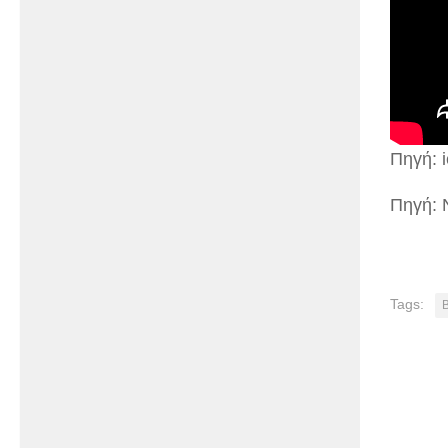
Πηγή: i
Πηγή: N
Tags: