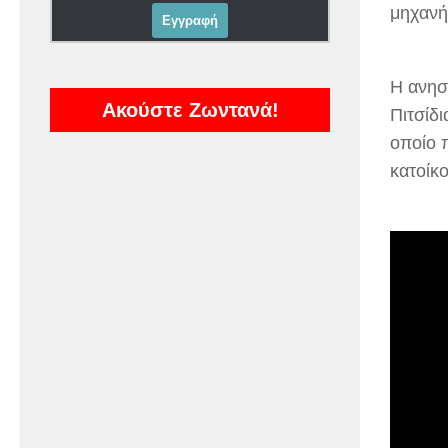
μηχανή
Η ανησ
Ακούστε Ζωντανά!
Πιτσίδ
οποίο 
κατοίκ