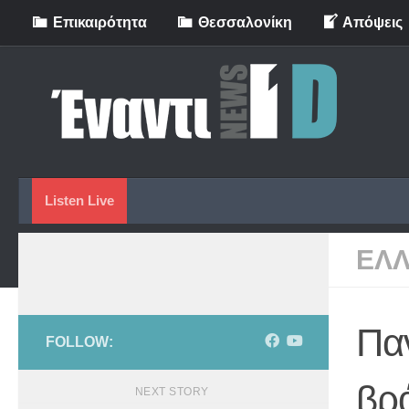
Eπικαιρότητα
Θεσσαλονίκη
Απόψεις
Skip to content
Listen Live
ΕΛ
Παν
FOLLOW:
βρά
NEXT STORY