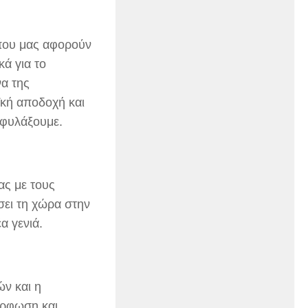
 που μας αφορούν
ά για το
α της
ϊκή αποδοχή και
αφυλάξουμε.
ας με τους
σει τη χώρα στην
α γενιά.
ών και η
όρφωση και