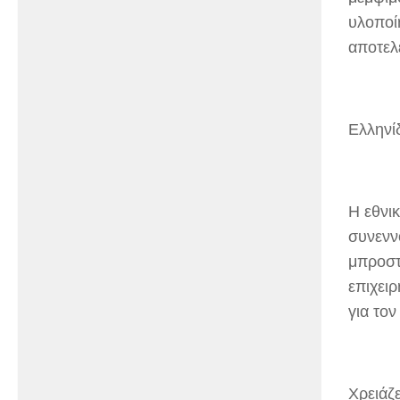
υλοποί
αποτελε
Ελληνί
Η εθνικ
συνενν
μπροστ
επιχει
για το
Χρειάζε