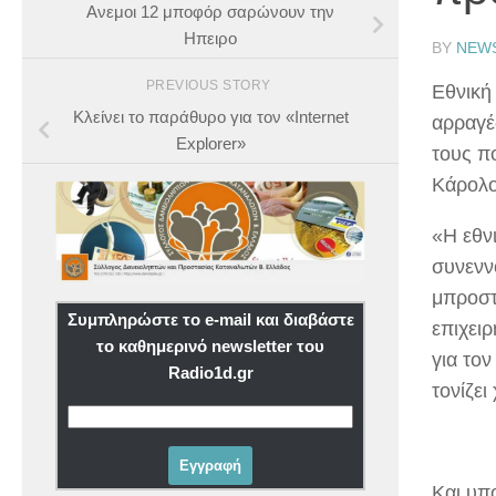
Ανεμοι 12 μποφόρ σαρώνουν την
Ηπειρο
BY
NEW
PREVIOUS STORY
Εθνική
Κλείνει το παράθυρο για τον «Internet
αρραγέ
Explorer»
τους π
Κάρολο
«Η εθνι
συνενν
μπροστ
Συμπληρώστε το e-mail και διαβάστε
επιχει
το καθημερινό newsletter του
για το
Radio1d.gr
τονίζει
Και υπο