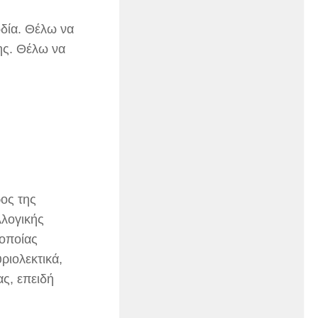
δία. Θέλω να
ης. Θέλω να
ος της
λλογικής
 οποίας
ριολεκτικά,
ς, επειδή