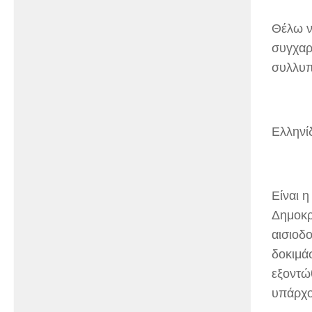
Θέλω ν
συγχαρ
συλλυπ
Ελληνί
Είναι 
Δημοκρ
αισιοδο
δοκιμάσ
εξοντώ
υπάρχο