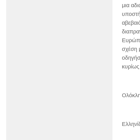
μια αδ
υποστήρ
αβεβαιό
διαπρα
Ευρώπη
σχέση μ
οδηγήσ
κυρίως 
Ολόκλη
Ελληνί