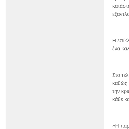
κατάστ
εξαντλο
Η επίκ
ένα κα
Στο τε
καθώς 
την κρ
κάθε κ
«Η παρ