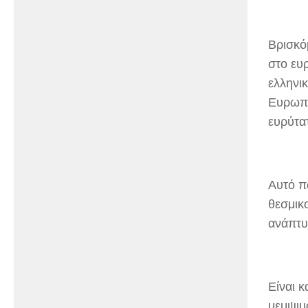
Βρισκό
στο ευ
ελληνι
Ευρωπα
ευρύτα
Αυτό πο
θεσμικο
ανάπτυξ
Είναι κ
μεμψιμ