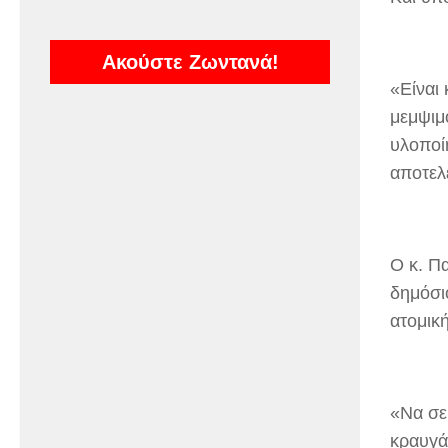
Ακούστε Ζωντανά!
«Είναι 
μεμψιμ
υλοποί
αποτελε
Ο κ. Πα
δημόσι
ατομικ
«Να σε
κραυγά