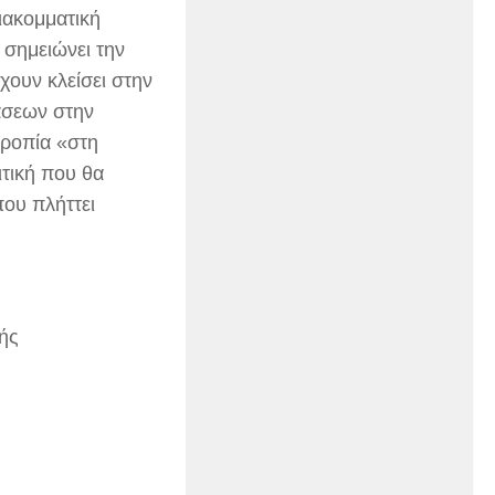
ιακομματική
 σημειώνει την
χουν κλείσει στην
άσεων στην
ρροπία «στη
ιτική που θα
που πλήττει
ής