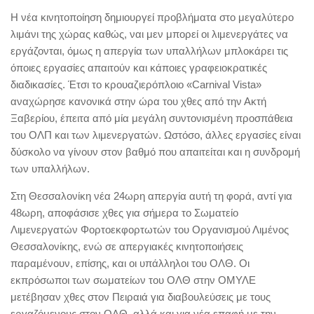
Η νέα κινητοποίηση δημιουργεί προβλήματα στο μεγαλύτερο
λιμάνι της χώρας καθώς, ναι μεν μπορεί οι λιμενεργάτες να
εργάζονται, όμως η απεργία των υπαλλήλων μπλοκάρει τις
όποιες εργασίες απαιτούν και κάποιες γραφειοκρατικές
διαδικασίες. Έτσι το κρουαζιερόπλοιο «Carnival Vista»
αναχώρησε κανονικά στην ώρα του χθες από την Ακτή
Ξαβερίου, έπειτα από μία μεγάλη συντονισμένη προσπάθεια
του ΟΛΠ και των λιμενεργατών. Ωστόσο, άλλες εργασίες είναι
δύσκολο να γίνουν στον βαθμό που απαιτείται και η συνδρομή
των υπαλλήλων.
Στη Θεσσαλονίκη νέα 24ωρη απεργία αυτή τη φορά, αντί για
48ωρη, αποφάσισε χθες για σήμερα το Σωματείο
Λιμενεργατών Φορτοεκφορτωτών του Οργανισμού Λιμένος
Θεσσαλονίκης, ενώ σε απεργιακές κινητοποιήσεις
παραμένουν, επίσης, και οι υπάλληλοι του ΟΛΘ. Οι
εκπρόσωποι των σωματείων του ΟΛΘ στην ΟΜΥΛΕ
μετέβησαν χθες στον Πειραιά για διαβουλεύσεις με τους
εργαζόμενους στον ΟΛΘ, αλλά και για νέα επαφή με την