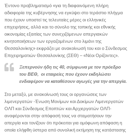
Έντονο προβληματισμό «για τη διαφαινόμενη πλήρη
αδιαφορία της κυβέρνησης να εγκύψει στο τεράστιο πλήγμα
που έχουν υποστεί τις τελευταίες μέρες οι ελληνικές
επιχειρήσεις, αλλά και το σύνολο της τοπικής και εθνικής
οικονομίας εξαιτίας των συνεχιζόμενων απεργιακών
κινητοποιήσεων των εργαζομένων στο λιμάνι της
Θεσσαλονίκης» εκφράζει με ανακοίνωσή του και ο Σύνδεσμος
Επιχειρηματιών Θεσσαλονίκης (ΣΕΘ) – «Νέοι Ορίζοντες».
Ξεπερνούν ήδη τις 40, σύμφωνα με τον πρόεδρο
του ΒΕΘ, οι εταιρείες που έχουν εκδηλώσει
ενδιαφέρον να καταθέσουν αγωγές για την απεργία.
Στο μεταξύ, με ανακοίνωσή τους οι οργανώσεις των
λιμενεργατών -Ένωση Μονίμων και Δοκίμων Λιμενεργατών
ΟΛΠ και Σύνδεσμος Εποπτών και Αρχιεργατών ΟΛΠ-
αναφέρονται στην απόφασή τους να σταματήσουν την
απεργία και τονίζουν ότι πρόκειται για ομόφωνη απόφαση η
οποία ελήφθη ύστερα από συνολική εκτίμηση της κατάστασης