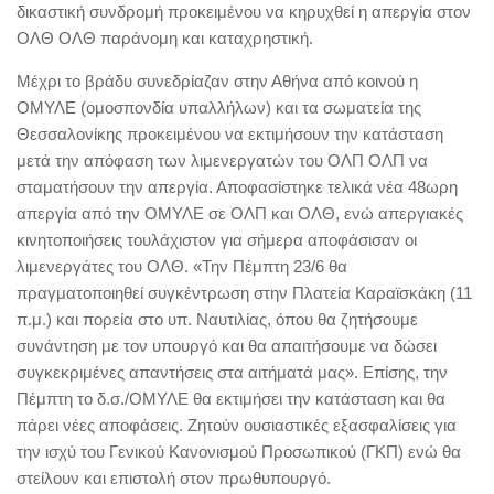
δικαστική συνδρομή προκειμένου να κηρυχθεί η απεργία στον
ΟΛΘ ΟΛΘ παράνομη και καταχρηστική.
Μέχρι το βράδυ συνεδρίαζαν στην Αθήνα από κοινού η
ΟΜΥΛΕ (ομοσπονδία υπαλλήλων) και τα σωματεία της
Θεσσαλονίκης προκειμένου να εκτιμήσουν την κατάσταση
μετά την απόφαση των λιμενεργατών του ΟΛΠ ΟΛΠ να
σταματήσουν την απεργία. Αποφασίστηκε τελικά νέα 48ωρη
απεργία από την ΟΜΥΛΕ σε ΟΛΠ και ΟΛΘ, ενώ απεργιακές
κινητοποιήσεις τουλάχιστον για σήμερα αποφάσισαν οι
λιμενεργάτες του ΟΛΘ. «Την Πέμπτη 23/6 θα
πραγματοποιηθεί συγκέντρωση στην Πλατεία Καραϊσκάκη (11
π.μ.) και πορεία στο υπ. Ναυτιλίας, όπου θα ζητήσουμε
συνάντηση με τον υπουργό και θα απαιτήσουμε να δώσει
συγκεκριμένες απαντήσεις στα αιτήματά μας». Επίσης, την
Πέμπτη το δ.σ./ΟΜΥΛΕ θα εκτιμήσει την κατάσταση και θα
πάρει νέες αποφάσεις. Ζητούν ουσιαστικές εξασφαλίσεις για
την ισχύ του Γενικού Κανονισμού Προσωπικού (ΓΚΠ) ενώ θα
στείλουν και επιστολή στον πρωθυπουργό.