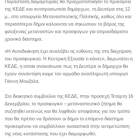
Παράσταση διαμαρτυρίας θα πραγματοποιήσει το προεδρείο
της ΚΕΔΕ και αντιπροσωπεία δημάρχων, τη Δευτέρα στις 12
μ., στο υπουργείο Μεταναστευτικής Πολιτικής, καθώς όλο και
περισσότεροι δήμοι καλούνται να σηκώσουν το βάρος της
φιλοξενίας μεταναστών και προσφύγων για απροσδιόριστο
χρονικό διάστημα.
«H Αυτοδιοίκηση έχει αναλάβει τις ευθύνες της στη διαχείριση
του προσφυγικού. Η Κεντρική Εξουσία τι κάνει;», διερωτάτει η
ΚΕΔΕ, η οποία ανακοίνωσε πως τη Δευτέρα οι δήμαρχοι θα
έχουν συνάντηση καιμε τον αρμόδιο αναπληρωτή υπουργό
Γιάννη Μουζάλα.
Στο διοικητικό συμβούλιο της ΚΕΔΕ, πτην προσεχή Τετάρτη 16
Δεκεμβρίου, το προσφυγικό – μεταναστευτικό ζήτημα θα
συζητηθεί εκτενώς και θα ληφθούν αποφάσεις για τον τρόπο
που θα πρέπει να δράσουν οι δήμοι το επόμενο διάστημα
προκειμένου να συμβάλλουν ουσιαστικά στην αντιμετώπιση
της νέας κατάστασης που έχει διαμορφωθεί.