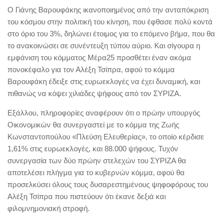
Ο Γιάνης Βαρουφάκης ικανοποιημένος από την ανταπόκριση
του κόσμου στην πολιτική του κίνηση, που έφθασε πολύ κοντά
στο όριο του 3%, δηλώνει έτοιμος για το επόμενο βήμα, που θα
το ανακοινώσει σε συνέντευξη τύπου αύριο. Και σίγουρα η
εμφάνιση του κόμματος Μέρα25 προσθέτει έναν ακόμα
πονοκέφαλο για τον Αλέξη Τσίπρα, αφού το κόμμα
Βαρουφάκη έδειξε στις ευρωεκλογές να έχει δυναμική, και
πιθανώς να κόψει χιλιάδες ψήφους από τον ΣΥΡΙΖΑ.
Εξάλλου, πληροφορίες αναφέρουν ότι ο πρώην υπουργός
Οικονομικών θα συνεργαστεί με το κόμμα της Ζωής
Κωνσταντοπούλου «Πλεύση Ελευθερίας», το οποίο κέρδισε
1,61% στις ευρωεκλογές, και 88.000 ψήφους. Τυχόν
συνεργασία των δύο πρώην στελεχών του ΣΥΡΙΖΑ θα
αποτελέσει πλήγμα για το κυβερνών κόμμα, αφού θα
προσελκύσει όλους τους δυσαρεστημένους ψηφοφόρους του
Αλέξη Τσίπρα που πιστεύουν ότι έκανε δεξιά και
φιλομνημονιακή στροφή.