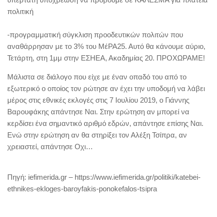
πολιτική
-προγραμματική σύγκλιση προοδευτικών πολιτών που
αναθάρρησαν με το 3% του ΜέΡΑ25. Αυτό θα κάνουμε αύριο,
Τετάρτη, στη 1μμ στην ΕΣΗΕΑ, Ακαδημίας 20. ΠΡΟΧΩΡΑΜΕ!
Μάλιστα σε διάλογο που είχε με έναν οπαδό του από το
εξωτερικό ο οποίος τον ρώτησε αν έχει την υποδομή να λάβει
μέρος στις εθνικές εκλογές στις 7 Ιουλίου 2019, ο Γιάννης
Βαρουφάκης απάντησε Ναι. Στην ερώτηση αν μπορεί να
κερδίσει ένα σημαντικό αριθμό εδρών, απάντησε επίσης Ναι.
Ενώ στην ερώτηση αν θα στηρίξει τον Αλέξη Τσίπρα, αν
χρειαστεί, απάντησε Οχι…
Πηγή: iefimerida.gr – https://www.iefimerida.gr/politiki/katebei-
ethnikes-ekloges-baroyfakis-ponokefalos-tsipra