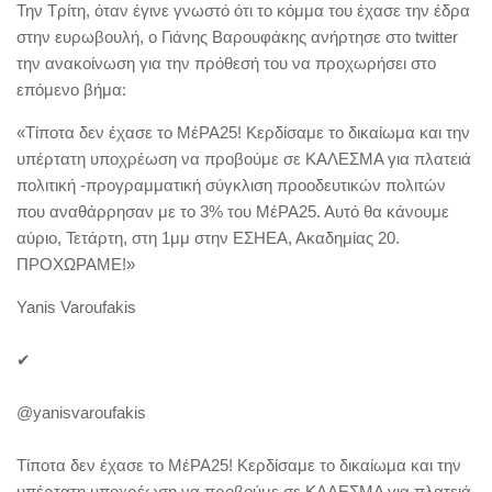
Την Τρίτη, όταν έγινε γνωστό ότι το κόμμα του έχασε την έδρα
στην ευρωβουλή, ο Γιάνης Βαρουφάκης ανήρτησε στο twitter
την ανακοίνωση για την πρόθεσή του να προχωρήσει στο
επόμενο βήμα:
«Τίποτα δεν έχασε το ΜέΡΑ25! Κερδίσαμε το δικαίωμα και την
υπέρτατη υποχρέωση να προβούμε σε ΚΑΛΕΣΜΑ για πλατειά
πολιτική -προγραμματική σύγκλιση προοδευτικών πολιτών
που αναθάρρησαν με το 3% του ΜέΡΑ25. Αυτό θα κάνουμε
αύριο, Τετάρτη, στη 1μμ στην ΕΣΗΕΑ, Ακαδημίας 20.
ΠΡΟΧΩΡΑΜΕ!»
Yanis Varoufakis
✔
@yanisvaroufakis
Τίποτα δεν έχασε το ΜέΡΑ25! Κερδίσαμε το δικαίωμα και την
υπέρτατη υποχρέωση να προβούμε σε ΚΑΛΕΣΜΑ για πλατειά