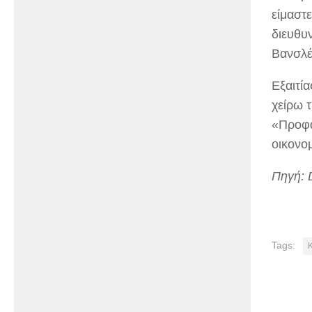
είμαστε
διευθυ
Βανσλέ
Εξαιτί
χείρω 
«Προφα
οικονο
Πηγή: 
Tags: