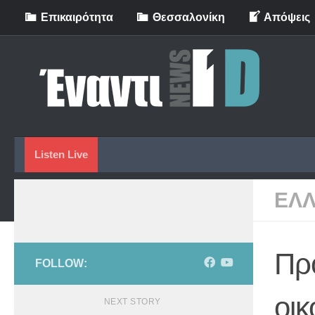
Eπικαιρότητα
Θεσσαλονίκη
Απόψεις
Skip to content
Listen Live
ΕΛ
Πρ
FOLLOW:
οικ
NEXT STORY