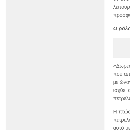
λειτου
προσφυ
Ο ρόλο
«Δωρεά
που απ
μειώνο
ισχύει
πετρελ
Η πτώσ
πετρελ
αυτό με