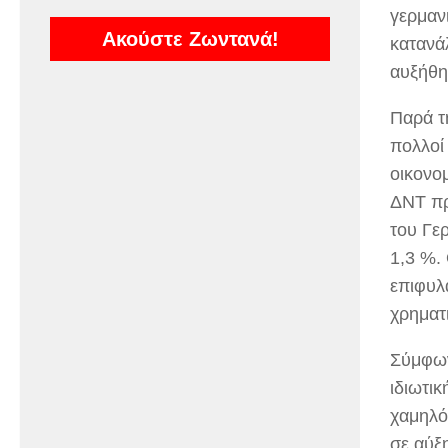
γερμαν
Ακούστε Ζωντανά!
κατανά
αυξήθη
Παρά τ
πολλοί 
οικονο
ΔΝΤ πρ
του Γε
1,3 %.
επιφυλ
χρηματ
Σύμφων
ιδιωτι
χαμηλό
σε αύξ