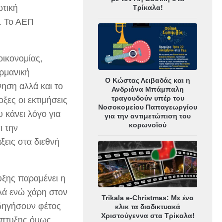
ωτική
Τρίκαλα!
. Το ΑΕΠ
ικονομίας,
ερμανική
Ο Κώστας Λειβαδάς και η
νηση αλλά και το
Ανδριάνα Μπάμπαλη
τραγουδούν υπέρ του
ες οι εκτιμήσεις
Νοσοκομείου Παπαγεωργίου
 κάνει λόγο για
για την αντιμετώπιση του
κορωνοϊού
ι την
ξεις στα διεθνή
υξης παραμένει η
ηλά ενώ χάρη στον
Trikala e-Christmas: Με ένα
οδηγήσουν φέτος
κλικ τα διαδικτυακά
Χριστούγεννα στα Τρίκαλα!
άπτυξης όμως