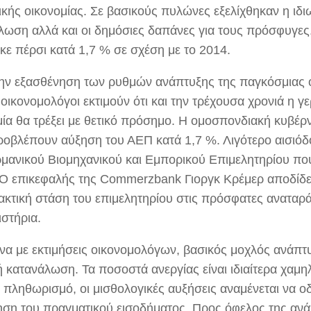
ικής οικονομίας. Σε βασικούς πυλώνες εξελίχθηκαν η ιδι
λωση αλλά και οι δημόσιες δαπάνες για τους πρόσφυγες
κε πέρσι κατά 1,7 % σε σχέση με το 2014.
ην εξασθένηση των ρυθμών ανάπτυξης της παγκόσμιας ο
οικονομολόγοι εκτιμούν ότι και την τρέχουσα χρονιά η γ
μία θα τρέξει με θετικό πρόσημο. Η ομοσπονδιακή κυβέρ
οβλέπουν αύξηση του ΑΕΠ κατά 1,7 %. Λιγότερο αισιόδοξ
ρμανικού Βιομηχανικού και Εμπορικού Επιμελητηρίου που
 Ο επικεφαλής της Commerzbank Γιοργκ Κρέμερ αποδίδε
ακτική στάση του επιμελητηρίου στις πρόσφατες αναταρά
ιστήρια.
α με εκτιμήσεις οικονομολόγων, βασικός μοχλός ανάπτ
κή κατανάλωση. Τα ποσοστά ανεργίας είναι ιδιαίτερα χαμ
 πληθωρισμό, οι μισθολογικές αυξήσεις αναμένεται να 
ηση του πραγματικού εισοδήματος. Προς όφελος της αν