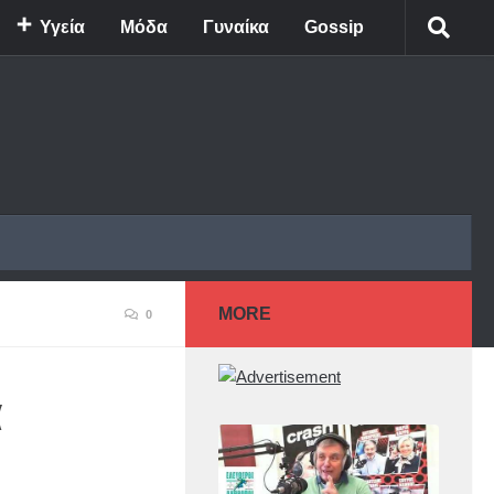
Υγεία
Μόδα
Γυναίκα
Gossip
MORE
0
α