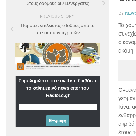
Στους δρόμους οι λιμενεργάτες
BY
NEW
PREVIOUS STORY
Τα χαμ
Παραμένει κλειστός ο Ισθμός από τα
μπλόκα των αγροτών
συνεχί
οικονο
ακόμη;
Συμπληρώστε το e-mail και διαβάστε
το καθημερινό newsletter του
Ολοένα
Radio1d.gr
γερμαν
Κίνα, α
ενθαρρ
ακριβά
έτους 