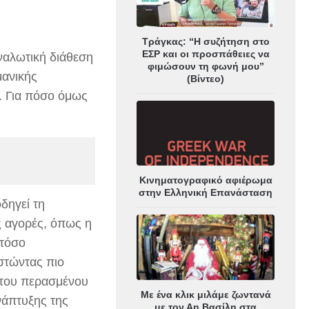
Τράγκας: “Η συζήτηση στο
ΕΣΡ και οι προσπάθειες να
ναλωτική διάθεση
φιμώσουν τη φωνή μου”
μανικής
(Βίντεο)
. Για πόσο όμως
Κινηματογραφικό αφιέρωμα
στην Ελληνική Επανάσταση
δηγεί τη
ς αγορές, όπως η
 τόσο
ιστώντας πιο
 του περασμένου
Με ένα κλικ μιλάμε ζωντανά
νάπτυξης της
με τον Αη Βασίλη στα