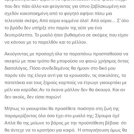
που δεν πάει άλλο και φεύγοντας για ύπνο ζαβλακωμένη και
σχεδόν κακοποιημένη από το φαγητό αφήνει πίσω μια
τελευταία σκέψη. Από αύριο κομμένα όλα! Από αύριο… Σ’ όλο
το βράδυ δεν υπήρξε στο παρόν της ούτε για ένα
δευτερόλεπτο. Το μυαλό ήταν βυθισμένο σε σκέψεις που είχαν
να κάνουν με το παρελθόν και το μέλλον.
Ακούγοντας με προσοχή όλα τα παραπάνω προσπαθούσα να
σκεφτώ με ποιο τρόπο θα μπορούσα να φανώ χρήσιμος όντας
διαιτολόγος. Πόσο συνδεδεμένος θα ήμουν στο δικό μου
παρόν εάν της έλεγα αντί για τα κρουασάν, τις σοκολάτες, τα
πατατάκια και τους ξηρούς καρπούς να έτρωγε γιαουρτάκι με
μέλι και καρύδια; Αν το έκανα μάλλον δεν θα άκουγα. Και αν
δεν ακούς, δεν είσαι παρών!
Μήπως το γιαουρτάκι θα προσέθετε ποιότητα στη ζωή της
παραμερίζοντας όλα όσα έχει στο μυαλό της; Σίγουρα όχι!
Απλά θα της μείωνε το βάρος με την προϋπόθεση βέβαια ότι
θα άντεχε να το κρατήσει για καιρό. Η απογοήτευση όμως θα