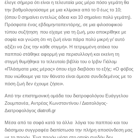
έλεγε σήμερα ότι είναι η τελευταία μας μέρα πόσο γεμάτη θα
την βαθμολογούσαμε με μια κλίμακα από το 0 έως το 10;
(όπου 0 σημαίνει εντελώς άδεια και 10 σημαίνει πολύ γεμάτη).
Πρόσφατα ένας εβδομηνταπεντάρης, σε μια φιλοσοφικού
τύπου συζήτηση που είχαμε για τη ζωή, μου αποκρίθηκε με
σοφία και γνώση ότι «η ζωή είναι πάρα πολύ μικρή γι’ αυτό
αξίζει να ζεις την κάθε στιγμή». Η τετριμμένη ατάκα του
παππού στάθηκε αφορμή για περισυλλογή και εκείνη τη
στιγμή θυμήθηκα το τελευταίο βιβλίο του ο Iρβιν Γιάλομ
«Πλάσματα μιας μέρας» όπου είχα διαβάσει το εξής: «Ο φόβος
που νιώθουμε για τον θάνατο είναι άμεσα συνδεδεμένος με το
πόση ζωή δεν έχουμε ζήσει».
Από την επιστημονική ομάδα του διατροφολόγου Ευάγγελου
Ζουμπανέα, Αντρέας Κωνσταντίνου / Διαιτολόγος-
Διατροφολόγος diatrofi.gr
Μέσα από τα σοφά κατά τα άλλα λόγια του παππού και του
διάσημου συγγραφέα διαπίστωσα την πλήρη αποσύνδεση μας
με το παρόν. Ένα παρόν μέσα στο οποίο σχεδόν δεν