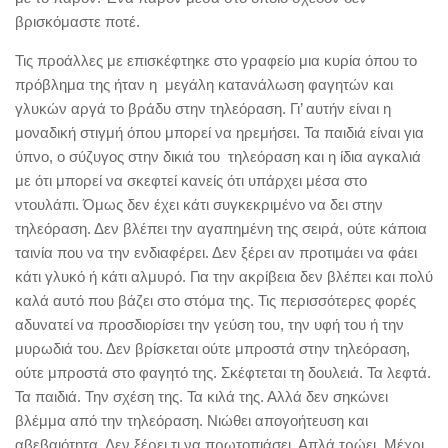
βρισκόμαστε ποτέ.
Τις προάλλες με επισκέφτηκε στο γραφείο μια κυρία όπου το
πρόβλημα της ήταν η μεγάλη κατανάλωση φαγητών και
γλυκών αργά το βράδυ στην τηλεόραση. Γι’ αυτήν είναι η
μοναδική στιγμή όπου μπορεί να ηρεμήσει. Τα παιδιά είναι για
ύπνο, ο σύζυγος στην δικιά του τηλεόραση και η ίδια αγκαλιά
με ότι μπορεί να σκεφτεί κανείς ότι υπάρχει μέσα στο
ντουλάπι. Όμως δεν έχει κάτι συγκεκριμένο να δει στην
τηλεόραση. Δεν βλέπει την αγαπημένη της σειρά, ούτε κάποια
ταινία που να την ενδιαφέρει. Δεν ξέρει αν προτιμάει να φάει
κάτι γλυκό ή κάτι αλμυρό. Για την ακρίβεια δεν βλέπει και πολύ
καλά αυτό που βάζει στο στόμα της. Τις περισσότερες φορές
αδυνατεί να προσδιορίσει την γεύση του, την υφή του ή την
μυρωδιά του. Δεν βρίσκεται ούτε μπροστά στην τηλεόραση,
ούτε μπροστά στο φαγητό της. Σκέφτεται τη δουλειά. Τα λεφτά.
Τα παιδιά. Την σχέση της. Τα κιλά της. Αλλά δεν σηκώνει
βλέμμα από την τηλεόραση. Νιώθει απογοήτευση και
αβεβαιότητα. Δεν ξέρει τι να πρωτοπιάσει. Απλά τρώει. Μέχρι